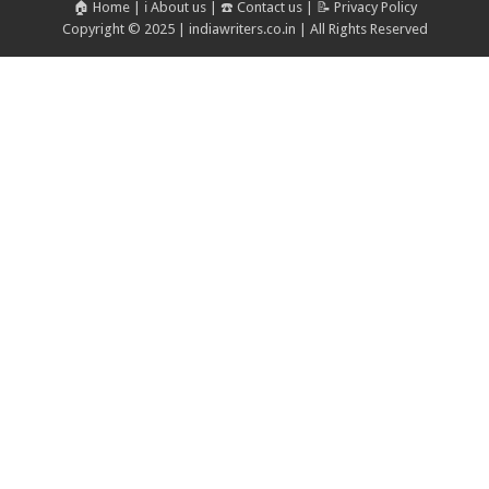
🏠 Home
|
ℹ️ About us
|
☎️ Contact us
|
📝 Privacy Policy
Copyright © 2025 | indiawriters.co.in | All Rights Reserved