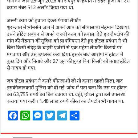
भीमसेन जान 25 जून 2026 को रायपुर के हयात में ठहरा हुआ था. उसे
कमरा नंबर 512 अलॉट किया गया था.
जरूरी काम को हवाला देकर गंगाया लैपटैप
शुरूआत में भीमसेन जान ने अपने आप को सीधासाधा मेहमान दिखाया.
उसने होटेल प्रबंधन से अपने जरूरी काम को हवाला देते हुए लैपटॉप की
मांग की. मेहमान की सुविधा को प्राथमिकता देते हुए होटल प्रबंधन ने भी
बिना किसी संदेह के बाहरी एजेंसी से एक महंगा लैपटॉप किराये पर
मंगवाया और उसे उपलब्ध करा दिया. इसके बाद आरोपी ने होटल में
कुछ दिन और बिताएं और 27 जून की सुबह बिना किसी को बताए होटेल
से गायब हो गया.
जब होटल प्रबंधन ने कमरे की तलाशी ली तो कमरा खाली मिला. बाद
इसकी जानकारी पुलिस को दी गई. जांच में पता चला कि उस पर होटल
का 63,755 रुपये का बिल बकाया था. वहीं, होटल द्वारा उसे उपलब्ध
कराया गया करीब 1.48 लाख रुपये कीमत का लैपटॉप भी गायब था.
F
W
M
T
T
S
a
h
e
w
el
h
c
at
ss
itt
e
ar