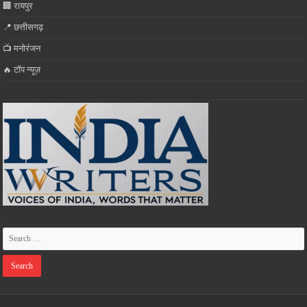
🏢 रायपुर
📍 छत्तीसगढ़
📺 मनोरंजन
🔥 टॉप न्यूज़