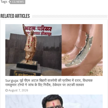
Tags
CG NEWS
e
s
e
e
g
e
b
A
n
r
ra
Related Articles
o
p
g
m
o
p
e
k
r
Surguja: पूर्व पीएम अटल बिहारी वाजपेयी की प्रतिमा में दरार, विधायक
रामकुमार टोप्पो ने जांच के दिए निर्देश, ठेकेदार पर लटकी तलवार
August 7, 2026