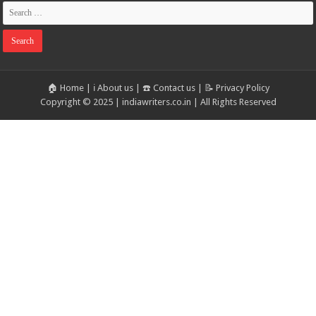
🏠 Home
|
ℹ️ About us
|
☎️ Contact us
|
📝 Privacy Policy
Copyright © 2025 | indiawriters.co.in | All Rights Reserved