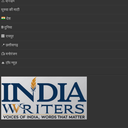
⚠️ क्राइम
घुरुवा की माटी
देश
🌐 दुनिया
🏢 रायपुर
📍 छत्तीसगढ़
📺 मनोरंजन
🔥 टॉप न्यूज़