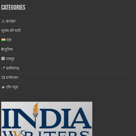
Categories
⚠️ क्राइम
घुरुवा की माटी
देश
🌐 दुनिया
🏢 रायपुर
📍 छत्तीसगढ़
📺 मनोरंजन
🔥 टॉप न्यूज़