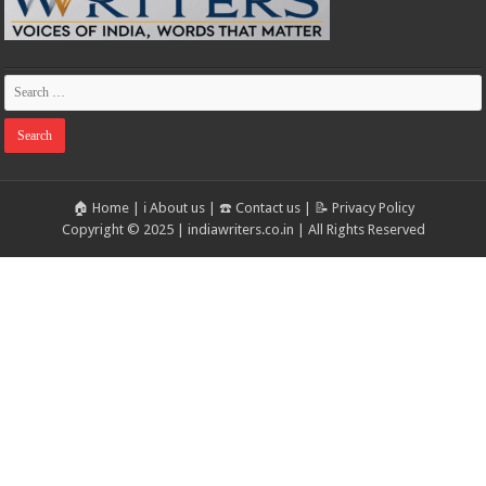
🏠 Home
|
ℹ️ About us
|
☎️ Contact us
|
📝 Privacy Policy
Copyright © 2025 | indiawriters.co.in | All Rights Reserved