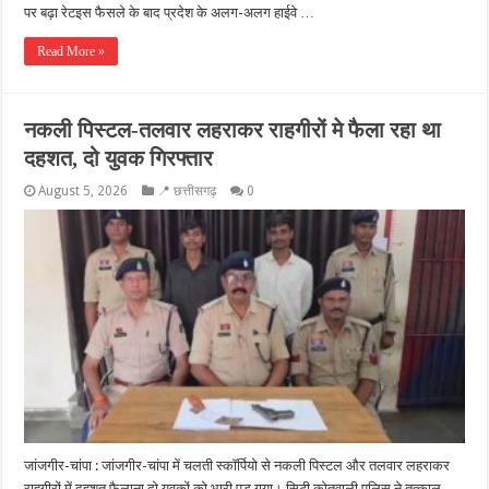
पर बढ़ा रेटइस फैसले के बाद प्रदेश के अलग-अलग हाईवे …
Read More »
नकली पिस्टल-तलवार लहराकर राहगीरों मे फैला रहा था
दहशत, दो युवक गिरफ्तार
August 5, 2026
📍 छत्तीसगढ़
0
जांजगीर-चांपा : जांजगीर-चांपा में चलती स्कॉर्पियो से नकली पिस्टल और तलवार लहराकर
राहगीरों में दहशत फैलाना दो युवकों को भारी पड़ गया। सिटी कोतवाली पुलिस ने तत्काल