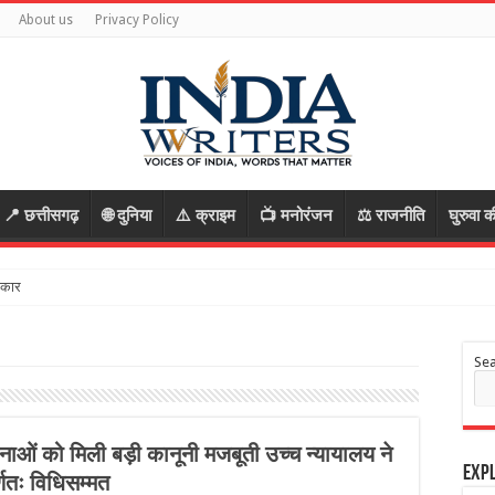
About us
Privacy Policy
📍 छत्तीसगढ़
🌐 दुनिया
⚠️ क्राइम
📺 मनोरंजन
⚖️ राजनीति
घुरुवा क
कार से पहली दौर की बातचीत विफल, छात्र बोले- आंदोलन रहे
Se
नाओं को मिली बड़ी कानूनी मजबूती उच्च न्यायालय ने
Expl
्णतः विधिसम्मत