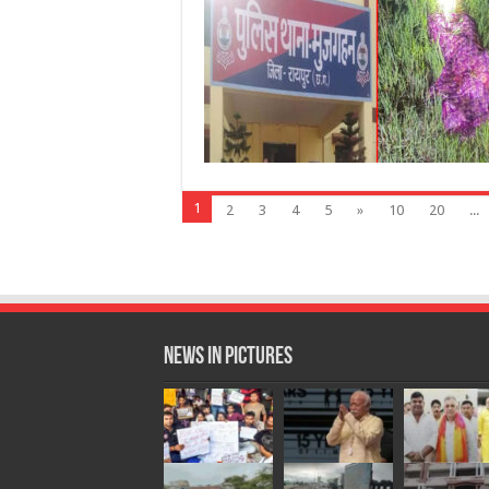
1
2
3
4
5
»
10
20
...
News in Pictures