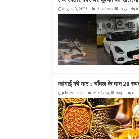
August 3, 2026
📍 छत्तीसगढ़
,
🏢 रायपुर
0
महंगाई की मार : चाँवल के दाम 20 रु
July 29, 2026
📍 छत्तीसगढ़
,
🏢 रायपुर
0