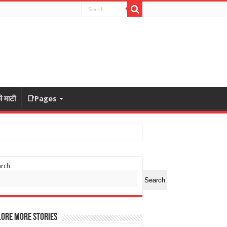
ी माटी
📑Pages
arch
Search
ore More Stories