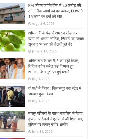
PM जीवन ज्योति बीमा में 20 करोड़ की
ठगी, जिंदा लोगों को मृत बताया, EOW ने
15 लोगों पर दर्ज की FIR
August 6, 2025
अधिकारी के पेड़ से अमरूद तोड़ कर
खाया तो थमाया नोटिस, सिपाही का जवाब
सुनकर ‘साहब’ की बोलती हुई बंद
January 13, 2026
अमित शाह के घर BJP की बड़ी बैठक,
नितिन नवीन समेत कई दिग्गज हुए
शामिल, किन मुद्दों पर हुई चर्चा?
July 3, 2026
दो पक्षो मे विवाद : बिलासपुर बस स्टैड मे
जमकर हुआ विवाद
July 3, 2026
मासूम बच्चियों के साथ नाबालिग ने किया
दुष्कर्म, परिजनों ने एसपी से की शिकायत,
पुलिस पर लगाए गंभीर आरोप
June 11, 2026