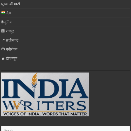
घुरुवा की माटी
देश
🌐 दुनिया
🏢 रायपुर
📍 छत्तीसगढ़
📺 मनोरंजन
🔥 टॉप न्यूज़