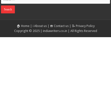
🏠 Home
|
ℹ️ About us
|
☎️ Contact us
|
📝 Privacy Policy
Copyright © 2025 | indiawriters.co.in | All Rights Reserved