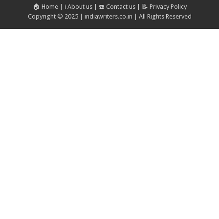
🏠 Home
|
ℹ️ About us
|
☎️ Contact us
|
📝 Privacy Policy
Copyright © 2025 | indiawriters.co.in | All Rights Reserved