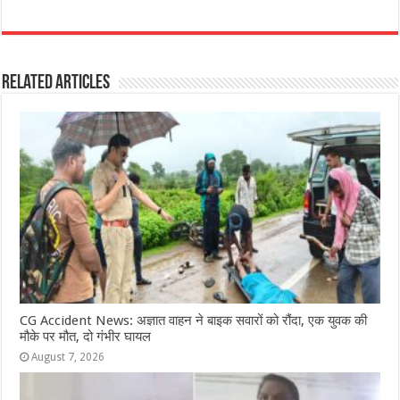
a
h
e
w
el
h
c
at
ss
itt
e
ar
e
s
e
e
g
e
Related Articles
b
A
n
r
ra
o
p
g
m
o
p
e
k
r
CG Accident News: अज्ञात वाहन ने बाइक सवारों को रौंदा, एक युवक की
मौके पर मौत, दो गंभीर घायल
August 7, 2026