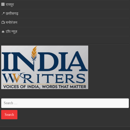
🏢 रायपुर
📍 छत्तीसगढ़
📺 मनोरंजन
🔥 टॉप न्यूज़