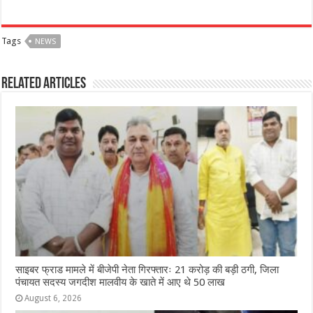
a
h
e
w
el
h
c
at
ss
itt
e
ar
Tags
NEWS
e
s
e
e
g
e
b
A
n
r
ra
Related Articles
o
p
g
m
o
p
e
k
r
साइबर फ्राड मामले में बीजेपी नेता गिरफ्तारः 21 करोड़ की बड़ी ठगी, जिला
पंचायत सदस्य जगदीश मालवीय के खाते में आए थे 50 लाख
August 6, 2026