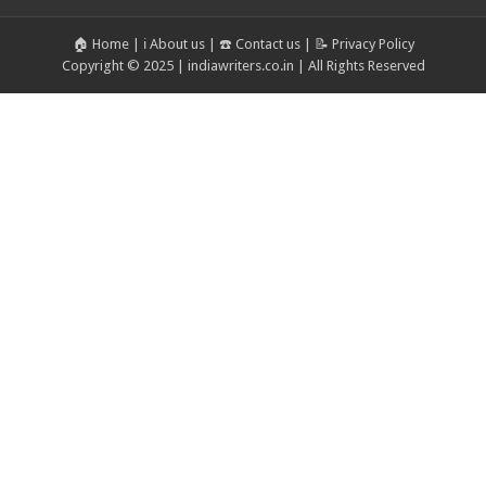
🏠 Home
|
ℹ️ About us
|
☎️ Contact us
|
📝 Privacy Policy
Copyright © 2025 | indiawriters.co.in | All Rights Reserved