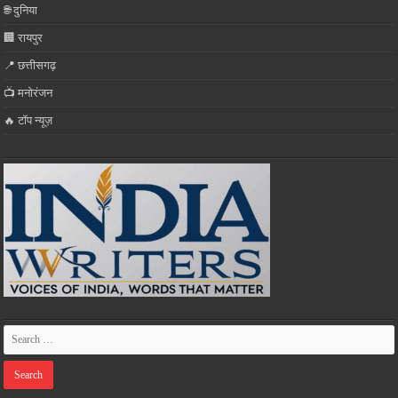
🌐 दुनिया
🏢 रायपुर
📍 छत्तीसगढ़
📺 मनोरंजन
🔥 टॉप न्यूज़