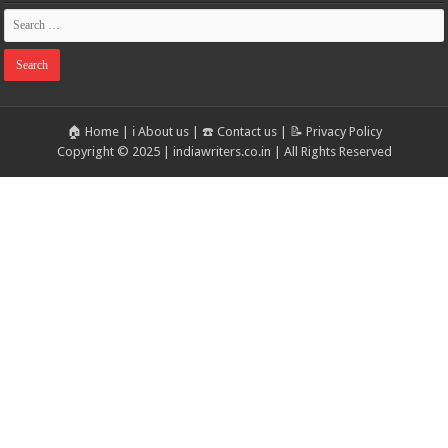
🏠 Home
|
ℹ️ About us
|
☎️ Contact us
|
📝 Privacy Policy
Copyright © 2025 | indiawriters.co.in | All Rights Reserved