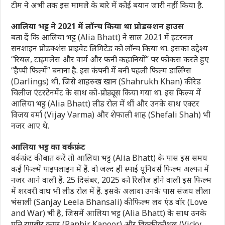
टीम ने अभी तक इस मामले के बारे में कोई बयान जारी नहीं किया है.
आलिया भट्ट ने 2021 में लॉन्च किया था प्रोडक्शन हाउस
बता दें कि आलिया भट्ट (Alia Bhatt) ने साल 2021 में इटरनल
सनशाइन प्रोडक्शंस प्राइवेट लिमिटेड को लॉन्च किया था. इसका उद्देश्य
“रियल, टाइमलेस और वार्म और फनी कहानियों” पर फोकस करते हुए
“हैप्पी फिल्में” बनाना है. इस कंपनी में बनी पहली फिल्म डार्लिंग्स
(Darlings) थी, जिसे शाहरुख खान (Shahrukh Khan) की रेड
चिलीज एंटरटेनमेंट के साथ को-प्रोड्यूस किया गया था. इस फिल्म में
आलिया भट्ट (Alia Bhatt) लीड रोल में थीं और उनके साथ एक्टर
विजय वर्मा (Vijay Varma) और शेफाली शाह (Shefali Shah) भी
नजर आए थे.
आलिया भट्ट का वर्कफ्रंट
वर्कफ्रंट की बात करें तो आलिया भट्ट (Alia Bhatt) के पास इस समय
कई फिल्में पाइपलाइन में हैं. वो जल्द ही स्पाई यूनिवर्स फिल्म अल्फा में
नजर आने वाली हैं. 25 दिसंबर, 2025 को रिलीज होने वाली इस फिल्म
में शरवरी वाघ भी लीड रोल में हैं. इसके अलावा उनके पास संजय लीला
भंसाली (Sanjay Leela Bhansali) की फिल्म लव एंड वॉर (Love
and War) भी है, जिसमें आलिया भट्ट (Alia Bhatt) के साथ उनके
पति रणबीर कपूर (Ranbir Kapoor) और विक्की कौशल (Vicky