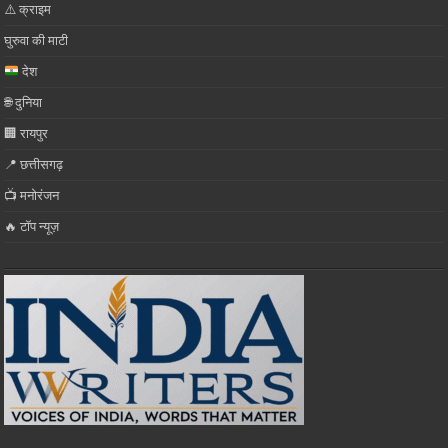
⚠️ क्राइम
घुरुवा की माटी
देश
🌐 दुनिया
🏢 रायपुर
📍 छत्तीसगढ़
📺 मनोरंजन
🔥 टॉप न्यूज़