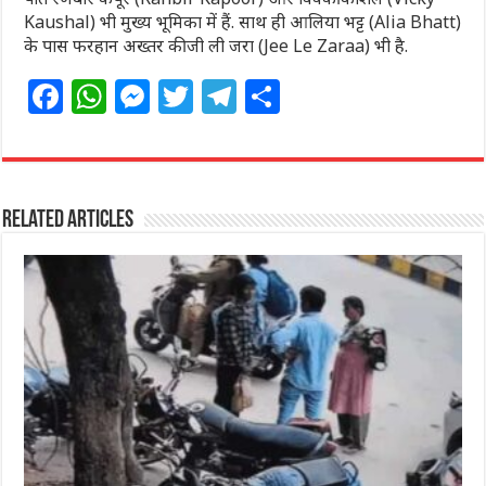
Kaushal) भी मुख्य भूमिका में हैं. साथ ही आलिया भट्ट (Alia Bhatt)
के पास फरहान अख्तर की जी ली जरा (Jee Le Zaraa) भी है.
F
W
M
T
T
S
a
h
e
w
el
h
c
at
ss
itt
e
ar
e
s
e
e
g
e
Related Articles
b
A
n
r
ra
o
p
g
m
o
p
e
k
r