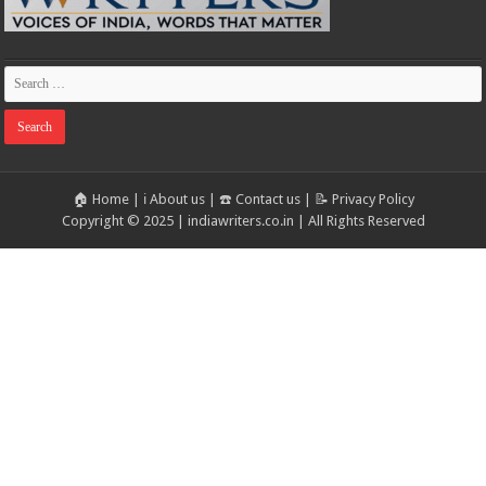
🏠 Home
|
ℹ️ About us
|
☎️ Contact us
|
📝 Privacy Policy
Copyright © 2025 | indiawriters.co.in | All Rights Reserved