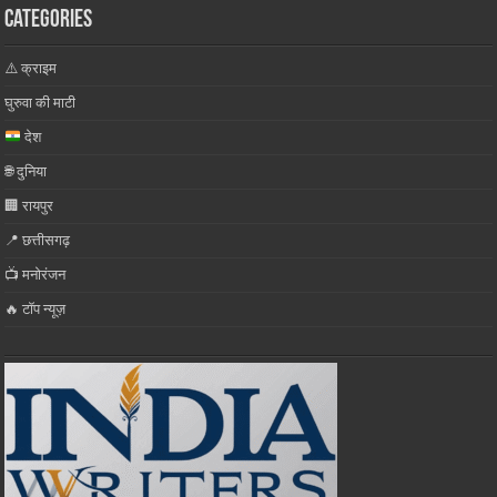
Categories
⚠️ क्राइम
घुरुवा की माटी
देश
🌐 दुनिया
🏢 रायपुर
📍 छत्तीसगढ़
📺 मनोरंजन
🔥 टॉप न्यूज़