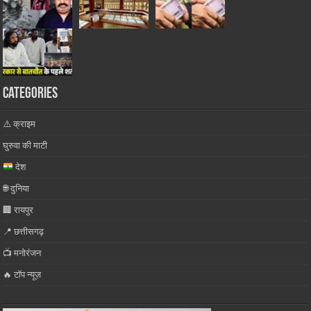
Categories
⚠️ क्राइम
घुरुवा की माटी
देश
🌐 दुनिया
🏢 रायपुर
📍 छत्तीसगढ़
📺 मनोरंजन
🔥 टॉप न्यूज़