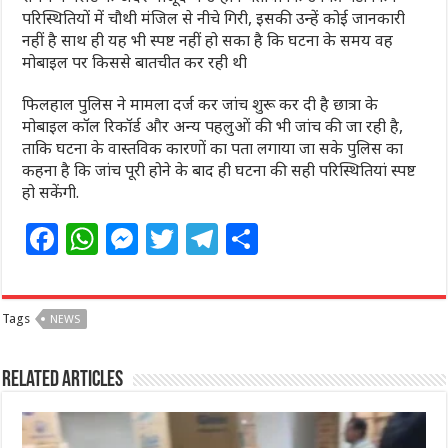
परिस्थितियों में चौथी मंजिल से नीचे गिरी, इसकी उन्हें कोई जानकारी
नहीं है साथ ही यह भी स्पष्ट नहीं हो सका है कि घटना के समय वह
मोबाइल पर किससे बातचीत कर रही थी
फिलहाल पुलिस ने मामला दर्ज कर जांच शुरू कर दी है छात्रा के
मोबाइल कॉल रिकॉर्ड और अन्य पहलुओं की भी जांच की जा रही है,
ताकि घटना के वास्तविक कारणों का पता लगाया जा सके पुलिस का
कहना है कि जांच पूरी होने के बाद ही घटना की सही परिस्थितियां स्पष्ट
हो सकेंगी.
F
W
M
T
T
S
a
h
e
w
el
h
c
at
ss
itt
e
ar
Tags
NEWS
e
s
e
e
g
e
b
A
n
r
ra
Related Articles
o
p
g
m
o
p
e