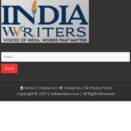
🏠 Home
|
ℹ️ About us
|
☎️ Contact us
|
📝 Privacy Policy
Copyright © 2025 | indiawriters.co.in | All Rights Reserved