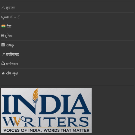
⚠️ क्राइम
घुरुवा की माटी
देश
🌐 दुनिया
🏢 रायपुर
📍 छत्तीसगढ़
📺 मनोरंजन
🔥 टॉप न्यूज़