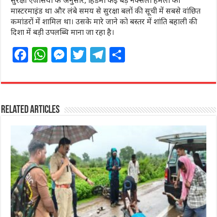
मास्टरमाइंड था और लंबे समय से सुरक्षा बलों की सूची में सबसे वांछित
कमांडरों में शामिल था। उसके मारे जाने को बस्तर में शांति बहाली की
दिशा में बड़ी उपलब्धि माना जा रहा है।
F
W
M
T
T
S
a
h
e
w
el
h
c
at
ss
itt
e
ar
e
s
e
e
g
e
Related Articles
b
A
n
r
ra
o
p
g
m
o
p
e
k
r