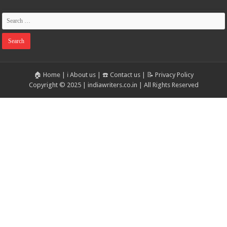
🏠 Home
|
ℹ️ About us
|
☎️ Contact us
|
📝 Privacy Policy
Copyright © 2025 | indiawriters.co.in | All Rights Reserved