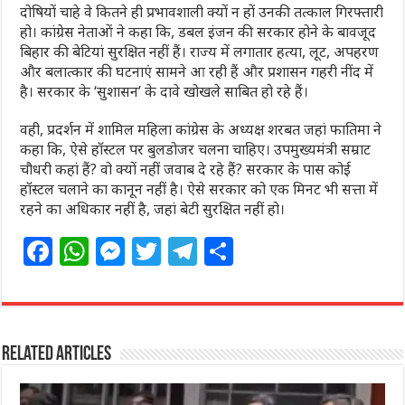
दोषियों चाहे वे कितने ही प्रभावशाली क्यों न हों उनकी तत्काल गिरफ्तारी
हो। कांग्रेस नेताओं ने कहा कि, डबल इंजन की सरकार होने के बावजूद
बिहार की बेटियां सुरक्षित नहीं हैं। राज्य में लगातार हत्या, लूट, अपहरण
और बलात्कार की घटनाएं सामने आ रही हैं और प्रशासन गहरी नींद में
है। सरकार के ‘सुशासन’ के दावे खोखले साबित हो रहे हैं।
वही, प्रदर्शन में शामिल महिला कांग्रेस के अध्यक्ष शरबत जहां फातिमा ने
कहा कि, ऐसे हॉस्टल पर बुलडोजर चलना चाहिए। उपमुख्यमंत्री सम्राट
चौधरी कहां हैं? वो क्यों नहीं जवाब दे रहे हैं? सरकार के पास कोई
हॉस्टल चलाने का कानून नहीं है। ऐसे सरकार को एक मिनट भी सत्ता में
रहने का अधिकार नहीं है, जहां बेटी सुरक्षित नहीं हो।
F
W
M
T
T
S
a
h
e
w
el
h
c
at
ss
itt
e
ar
e
s
e
e
g
e
Related Articles
b
A
n
r
ra
o
p
g
m