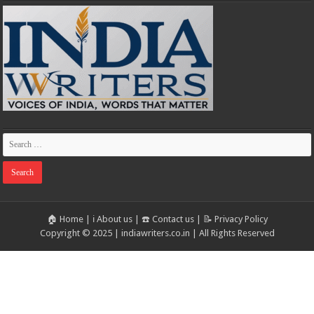
🏠 Home
|
ℹ️ About us
|
☎️ Contact us
|
📝 Privacy Policy
Copyright © 2025 | indiawriters.co.in | All Rights Reserved