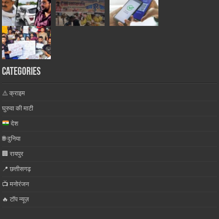
Categories
⚠️ क्राइम
घुरुवा की माटी
देश
🌐 दुनिया
🏢 रायपुर
📍 छत्तीसगढ़
📺 मनोरंजन
🔥 टॉप न्यूज़