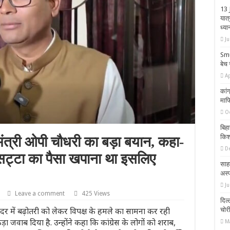
13 
यात
ध्य
J
Smu
बेच 
Ap
कांग
माफि
O
बिहा
किशो
ंत्री ओपी चौधरी का बड़ा बयान, कहा-
D
ट्टा का पैसा खपाना था इसलिए
साह
अस्प
Ju
Leave a comment
425 Views
दिल्
 दर में बढ़ोतरी को लेकर विपक्ष के हमले का सामना कर रही
चोर
ा जवाब दिया है. उन्होंने कहा कि कांग्रेस के लोगों को शराब,
M