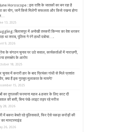
June Horoscope : इस राशि के जातकों का बन रहा है
्रा का योग, जानें किसे मिलेगी सफलता और किसे रखना होगा
ान…
une 13, 2025
ggling: बिलासपुर में अनोखी तस्करी किन्नर का वेश धरकर
रहा था शराब, पुलिस ने रंगे हाथों दबोचा….
ril 9, 2026
्रेस के संगठन चुनाव पर उठे सवाल, कार्यकर्ताओं में नाराज़गी,
या हस्तक्षेप के आरोप
ctober 18, 2025
र चुनाव में करारी हार के बाद प्रियंका गांधी से मिले प्रशांत
र, क्या हैं इस गुपचुप मुलाकात के मायने?
ecember 15, 2025
बों का तुगलकी फरमान! महज 4 हजार के लिए काट दी
ताल की बत्ती, बिना पंखे-लाइट तड़प रहे मरीज
ly 28, 2026
ली में बकरा बेचते रहे पुलिसवाले, फिर ऐसे पकड़ा करोड़ों की
ी का मास्टरमाइंड
ay 26, 2026