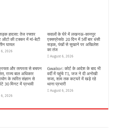
 सड़क हादसा: तेज रफ्तार
सवालों के घेरे में लखनऊ-कानपुर
ऑटो की टक्कर में मां-बेटी
एक्सप्रेसवे! 20 दिन में 5वीं बार धंसी
 तीन घायल
सड़क, पंखों से सुखाने पर अखिलेश
का तंज
 6, 2026
August 6, 2026
्रियता और तत्परता से बचपन
Gwalior: कोर्ट के आदेश के बाद भी
्षित, राज्य बाल अधिकार
वर्दी में पहुंचे TI, जज ने दी अनोखी
योग के त्वरित संज्ञान से
सजा, शाम तक कटघरे में खड़े रहे
ंटे 30 मिनट में प्रभावी
थाना प्रभारी
August 6, 2026
 6, 2026