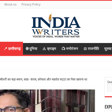
About us
Privacy Policy
📍 छत्तीसगढ़
🌐 दुनिया
⚠️ क्राइम
📺 मनोरंजन
⚖️ राजनीति
घुरुव
आरोपी, रास्ता पूछकर बातों
 चौधरी का बड़ा बयान, कहा- शराब, कोयला और महादेव सट्टा का पैसा खपाना था
Se
Expl