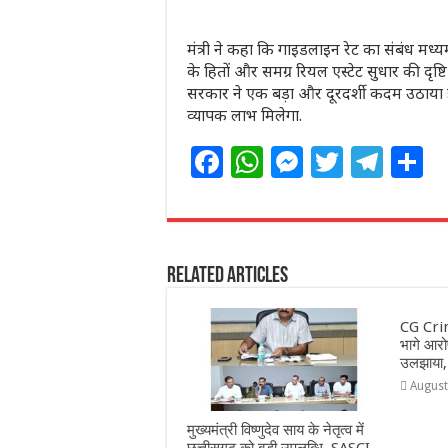
मंत्री ने कहा कि गाइडलाइन रेट का संबंध मध्य
के हितों और समग्र रियल एस्टेट सुधार की दृष्टि स
सरकार ने एक बड़ा और दूरदर्शी कदम उठाया ह
व्यापक लाभ मिलेगा.
F
W
M
T
T
S
a
h
e
w
el
h
c
at
ss
itt
e
a
e
s
e
e
g
e
Related Articles
b
A
n
r
ra
o
p
g
m
CG Crim
o
p
e
भागे आरोप
उलझाया,
k
r
August
मुख्यमंत्री विष्णुदेव साय के नेतृत्व में