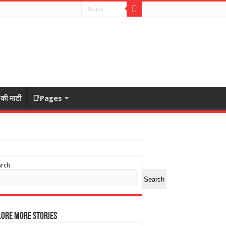
ा की माटी
📑Pages
arch
Search
ore More Stories