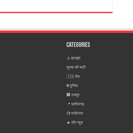
Categories
⚠️ क्राइम
घुरुवा की माटी
🇮🇳 देश
🌐 दुनिया
🏢 रायपुर
📍 छत्तीसगढ़
📺 मनोरंजन
🔥 टॉप न्यूज़