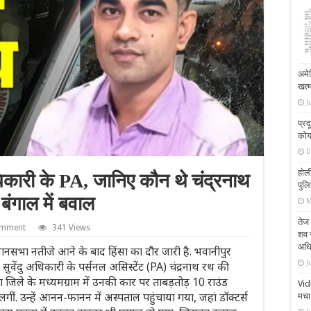
अमे
खत्
J
प्रद
कोय
D
होली
अधिकारी के PA, जानिए कौन थे चंद्रनाथ
पुल
बंगाल में बवाल
M
तेज 
omment
341 Views
शव 
अधि
नसभा नतीजे आने के बाद हिंसा का दौर जारी है. भवानीपुर
J
सुवेंदु अधिकारी के पर्सनल असिस्टेंट (PA) चंद्रनाथ रथ की
जिले के मध्यमग्राम में उनकी कार पर ताबड़तोड़ 10 राउंड
Vid
लगीं. उन्हें आनन-फानन में अस्पताल पहुंचाया गया, जहां डॉक्टर्स
मचा 