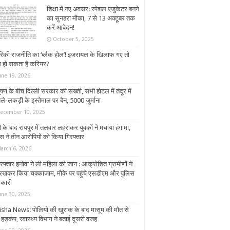
शिक्षा में नए अवसर: स्पेशल एजुकेटर बनने
का सुनहरा मौका, 7 से 13 अक्टूबर तक
करें आवेदन!
October 5, 2025
रिकी राजनीति का ‘ब्लैक होल’! इजरायल के खिलाफ गए तो
म हो सकता है करियर?
une 19, 2026
ूषण के बीच दिल्ली सरकार की सख्ती, सभी होटल में तंदूर में
ले-लकड़ी के इस्तेमाल पर बैन, 5000 जुर्माना
ecember 10, 2025
 के बाद रायपुर में तलवार लहराकर युवकों ने मचाया हंगामा,
िस ने तीन आरोपियों को किया गिरफ्तार
arch 6, 2026
रफ्तार इनोवा ने ली महिला की जान : आक्रोशित ग्रामीणों ने
रखकर किया चक्काजाम, मौके पर पहुंचे एसडीएम और पुलिस
कारी
une 30, 2025
isha News: पोलियो की खुराक के बाद मासूम की मौत से
हड़कंप, स्वास्थ्य विभाग ने बताई दूसरी वजह