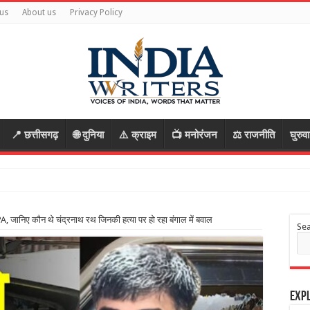
us
About us
Privacy Policy
📍 छत्तीसगढ़
🌐 दुनिया
⚠️ क्राइम
📺 मनोरंजन
⚖️ राजनीति
घुरुव
ा क
े PA, जानिए कौन थे चंद्रनाथ रथ जिनकी हत्या पर हो रहा बंगाल में बवाल
Se
Expl