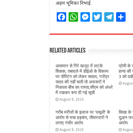
अहम भूमिका निभाई.
F
W
M
T
T
S
a
h
e
w
el
h
c
at
ss
itt
e
a
e
s
e
e
g
e
Related Articles
b
A
n
r
ra
o
p
g
m
आसमान से गिरे खजूर में लटके
प्रेमी क
o
p
e
शिक्षक, तबादले में डीईओ के विकल्प
हत्या की
पर पोस्टिंग को लेकर सवाल, गजेंद्र
3 को दबो
k
r
यादव की नहीं चली तो अफसरों ने
Augus
निकाला बीच का रास्ता,सीएम को अंधरे
में रखकर बना दी गई सूची
August 8, 2026
गरीब मरीजों के इलाज पर ‘वसूली’ के
विवाह के
आरोप से मचा हड़कंप, तीमारदारों ने
दुल्हन फ
लगाए गंभीर आरोप
आरोप
August 8, 2026
Augus