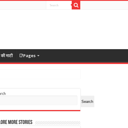
ा की माटी
📑Pages
arch
Search
ore More Stories