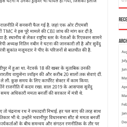
या. इस घटना में उनका ड्राइवर भी घायल हो गया, जिसका इलाज
J
Rec
ी राजनीति में सनसनी फैल गई है. जहां एक ओर टीएमसी
वहीं TMC ने इस पूरे मामले की CBI जांच की मांग कर दी है.
 है. स्थानीय से लेकर राष्ट्रीय स्तर के नेताओं के रिएक्शन सामने
Arc
बीजेपी अध्यक्ष नितिन नबीन ने घटना की जानकारी ली है और सुवेंदु
मंत्री सुकांत मजूमदार ने पीए के परिजनों से बातचीत की है.
Au
Jul
 चंडीपुर में हुआ था. नेटवर्क 18 की खबर के मुताबिक उनकी
Jun
 भारतीय वायुसेना ज्वॉइन की और करीब 20 सालों तक सेवाएं दीं.
Ma
S) ले ली. कुछ समय के लिए कार्पोरेट सेक्टर में काम किया.
न्होंने राजनीति में कदम रखा. साल 2019 के आसपास सुवेंदु
Apr
य अधिकारी ममता बनर्जी की सरकार में मंत्री थे.
Ma
Feb
 गए तो चंद्रनाथ रथ ने वफादारी निभाई. हर पल साए की तरह साथ
Jan
िकार भी थे. उन्होंने भवानीपुर विधानसभा सीट से ममता बनर्जी
De
, कार्यकर्ताओं के बीच समन्वय और संगठन रणनीतिक के तौर पर