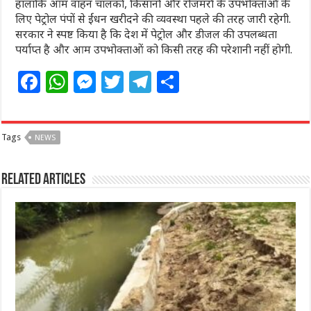
हालांकि आम वाहन चालकों, किसानों और रोजमर्रा के उपभोक्ताओं के
लिए पेट्रोल पंपों से ईंधन खरीदने की व्यवस्था पहले की तरह जारी रहेगी.
सरकार ने स्पष्ट किया है कि देश में पेट्रोल और डीजल की उपलब्धता
पर्याप्त है और आम उपभोक्ताओं को किसी तरह की परेशानी नहीं होगी.
F
W
M
T
T
S
a
h
e
w
el
h
c
at
ss
itt
e
ar
Tags
NEWS
e
s
e
e
g
e
b
A
n
r
ra
Related Articles
o
p
g
m
o
p
e
k
r