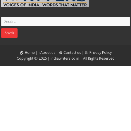
🏠 Home
|
ℹ️ About us
|
☎️ Contact us
|
📝 Privacy Policy
Copyright © 2025 | indiawriters.co.in | All Rights Reserved