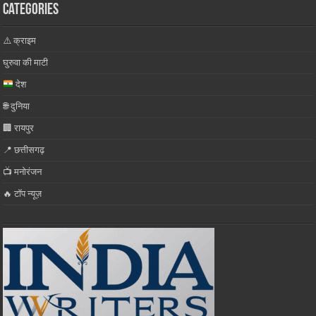
Categories
⚠️ क्राइम
घुरुवा की माटी
देश
🌐 दुनिया
🏢 रायपुर
📍 छत्तीसगढ़
📺 मनोरंजन
🔥 टॉप न्यूज़