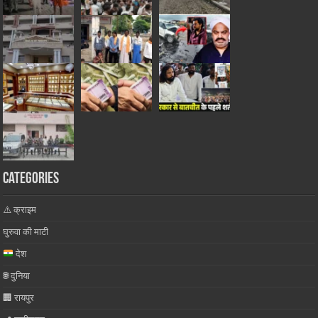
Categories
⚠️ क्राइम
घुरुवा की माटी
देश
🌐 दुनिया
🏢 रायपुर