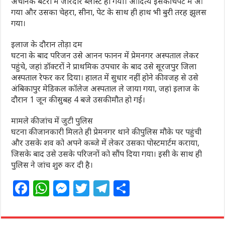
अचानक बैटरी में जोरदार ब्लास्ट हो गया। आदित्य इसकी चपेट में आ
गया और उसका चेहरा, सीना, पेट के साथ ही हाथ भी बुरी तरह झुलस
गया।
इलाज के दौरान तोड़ा दम
घटना के बाद परिजन उसे आनन फानन में प्रेमनगर अस्पताल लेकर
पहुंचे, जहां डॉक्टरों ने प्राथमिक उपचार के बाद उसे सूरजपुर जिला
अस्पताल रेफर कर दिया। हालत में सुधार नहीं होने की वजह से उसे
अंबिकापुर मेडिकल कॉलेज अस्पताल ले जाया गया, जहां इलाज के
दौरान 1 जून की सुबह 4 बजे उसकी मौत हो गई।
मामले की जांच में जुटी पुलिस
घटना की जानकारी मिलते ही प्रेमनगर थाने की पुलिस मौके पर पहुंची
और उसके शव को अपने कब्जे में लेकर उसका पोस्टमार्टम कराया,
जिसके बाद उसे उसके परिजनों को सौंप दिया गया। इसी के साथ ही
पुलिस ने जांच शुरु कर दी है।
F
W
M
T
T
S
a
h
e
w
el
h
c
at
ss
itt
e
ar