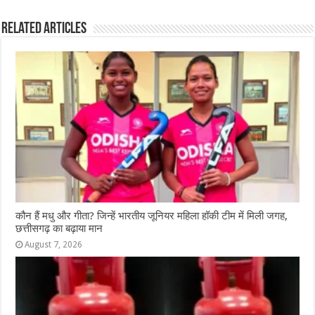
e
s
e
e
g
e
Related Articles
b
A
n
r
ra
o
p
g
m
o
p
e
k
r
कौन हैं मधु और गीता? जिन्हें भारतीय जूनियर महिला हॉकी टीम में मिली जगह,
छत्तीसगढ़ का बढ़ाया मान
August 7, 2026