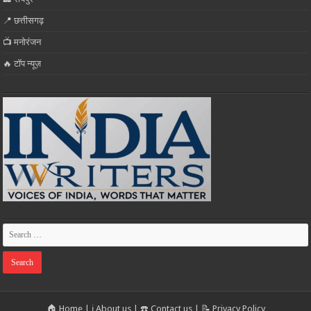
📍 छत्तीसगढ़
📺 मनोरंजन
🔥 टॉप न्यूज़
🏠 Home
|
ℹ️ About us
|
☎️ Contact us
|
📝 Privacy Policy