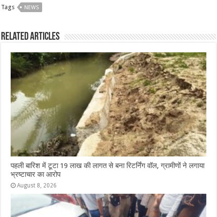
Tags
NEWS
e
s
e
e
g
e
b
A
n
r
ra
Related Articles
o
p
g
m
o
p
e
k
r
पहली बारिश में टूटा 19 लाख की लागत से बना रिटर्निंग वॉल, ग्रामीणों ने लगाया
भ्रष्टाचार का आरोप
August 8, 2026