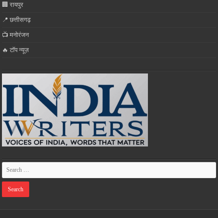
🏢 रायपुर
📍 छत्तीसगढ़
📺 मनोरंजन
🔥 टॉप न्यूज़