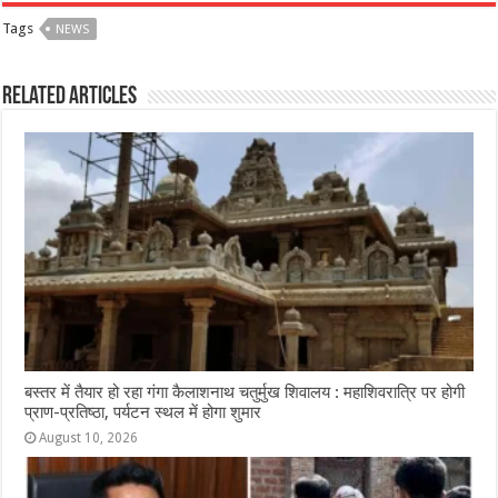
c
at
ss
itt
e
ar
Tags
NEWS
e
s
e
e
g
e
b
A
n
r
ra
Related Articles
o
p
g
m
o
p
e
k
r
बस्तर में तैयार हो रहा गंगा कैलाशनाथ चतुर्मुख शिवालय : महाशिवरात्रि पर होगी
प्राण-प्रतिष्ठा, पर्यटन स्थल में होगा शुमार
August 10, 2026