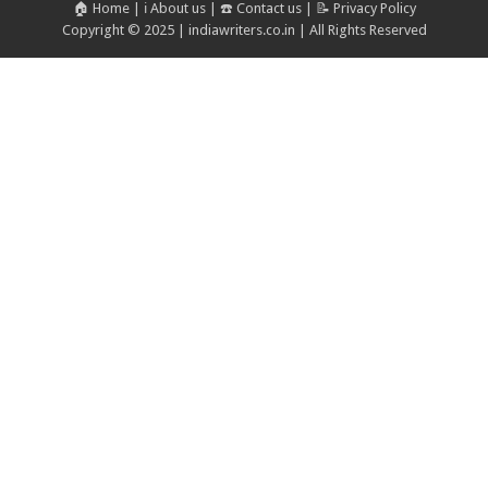
🏠 Home
|
ℹ️ About us
|
☎️ Contact us
|
📝 Privacy Policy
Copyright © 2025 | indiawriters.co.in | All Rights Reserved