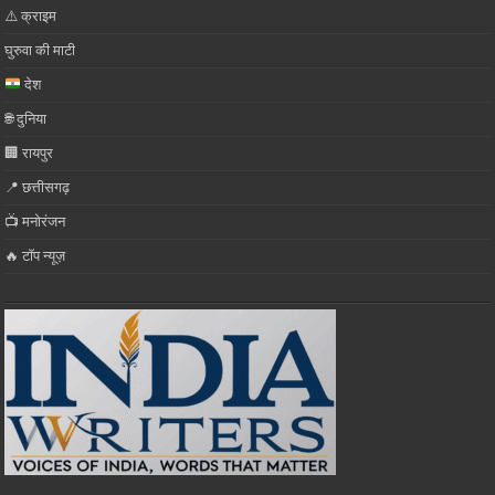
⚠️ क्राइम
घुरुवा की माटी
देश
🌐 दुनिया
🏢 रायपुर
📍 छत्तीसगढ़
📺 मनोरंजन
🔥 टॉप न्यूज़