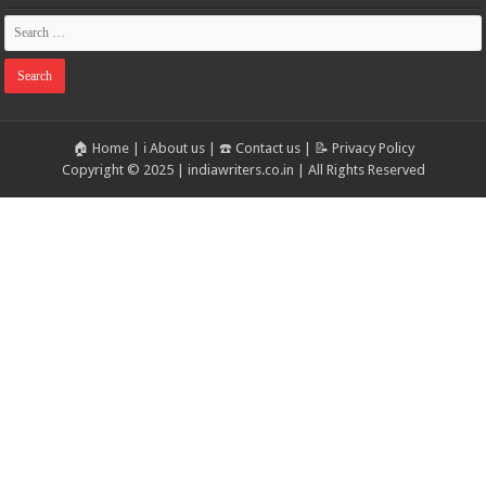
🏠 Home
|
ℹ️ About us
|
☎️ Contact us
|
📝 Privacy Policy
Copyright © 2025 | indiawriters.co.in | All Rights Reserved