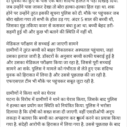
दो युवकों को कुएं के पास एक बोरा संदिग्ध हालत में पड़ा दिखाई दिया.
जब उन्होंने पास जाकर देखा तो बोरा हल्का-हल्का हिल रहा था. शक
होने पर उन्होंने तुरंत इसकी सूचना पुलिस को दी. मौके पर पहुंचकर जब
बोरा खोला गया तो सभी के होश उड़ गए. अंदर 5 साल की बच्ची थी,
जिसका मुंह तकिया कवर से कसकर बंधा हुआ था. बच्ची बेहद डरी-
सहमी हुई थी और कुछ भी बताने की स्थिति में नहीं थी.
मेडिकल परीक्षण से सच्चाई आ जाएगी सामने
ग्रामीणों ने तुरंत बच्ची को बाहर निकालकर अस्पताल पहुंचाया, जहां
उसका इलाज जारी है. डॉक्टरों के अनुसार बच्ची काफी घबराई हुई है
और उसका मेडिकल परीक्षण किया जा रहा है, जिससे पूरी सच्चाई
सामने आ सके. पुलिस ने मामले को गंभीरता से लेते हुए एक संदिग्ध
युवक को हिरासत में लिया है और उससे पूछताछ की जा रही है.
एफएसएल टीम भी मौके पर पहुंचकर सबूत जुटा रही है.
ग्रामीणों ने किया थाने का घेराव
घटना के विरोध में ग्रामीणों ने थाने का घेराव किया, जिसके बाद पुलिस
ने हल्का बल प्रयोग कर स्थिति को नियंत्रित किया. पुलिस ने भरोसा
दिलाया है कि दोषी को सख्त सजा दी जाएगी. वहीं एसडीओपी अनूप
लकड़ा ने बताया कि बच्ची का अपहरण कर दुष्कर्म करने का प्रयास किया
गया है. संदेही आरोपी क हिरासत में लिया गया है. उससे पूछताछ के बाद