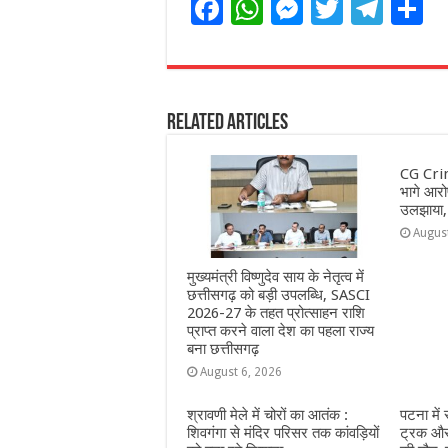
F
W
M
T
T
S
a
h
e
w
el
h
c
at
ss
itt
e
a
e
s
e
e
g
e
Related Articles
b
A
n
r
ra
o
p
g
m
CG Crim
o
p
e
भागे आरोप
उलझाया,
k
r
Augus
मुख्यमंत्री विष्णुदेव साय के नेतृत्व में
छत्तीसगढ़ को बड़ी उपलब्धि, SASCI
2026-27 के तहत प्रोत्साहन राशि
प्राप्त करने वाला देश का पहला राज्य
बना छत्तीसगढ़
August 6, 2026
श्रावणी मेले में चोरों का आतंक :
पटना में
शिवगंगा से मंदिर परिसर तक कांवड़ियों
ट्रक और 