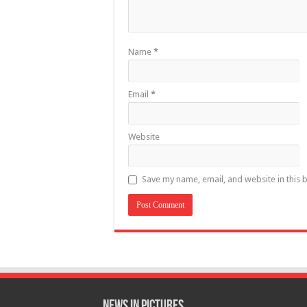
Name
*
Email
*
Website
Save my name, email, and website in this 
News in Pictures