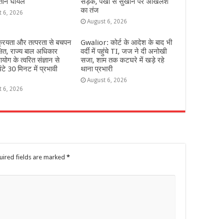
 तीन घायल
सड़क, पंखों से सुखाने पर अखिलेश
का तंज
t 6, 2026
August 6, 2026
्रियता और तत्परता से बचपन
Gwalior: कोर्ट के आदेश के बाद भी
्षित, राज्य बाल अधिकार
वर्दी में पहुंचे TI, जज ने दी अनोखी
योग के त्वरित संज्ञान से
सजा, शाम तक कटघरे में खड़े रहे
ंटे 30 मिनट में प्रभावी
थाना प्रभारी
August 6, 2026
t 6, 2026
uired fields are marked
*