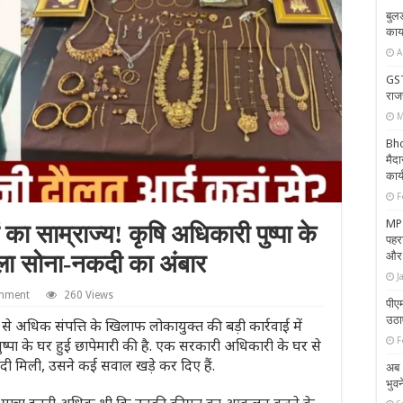
बुल
कार्
A
GST
राज
M
Bhop
मैदा
कार्
F
MP N
का साम्राज्य! कृषि अधिकारी पुष्पा के
पहरा
और 
िला सोना-नकदी का अंबार
J
omment
260 Views
पीए
उठाए
अधिक संपत्ति के खिलाफ लोकायुक्त की बड़ी कार्रवाई में
F
ुष्पा के घर हुई छापेमारी की है. एक सरकारी अधिकारी के घर से
कदी मिली, उसने कई सवाल खड़े कर दिए हैं.
अब 1
भुवन