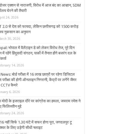
डोजर एक्शन से नाराजगी, विरोध में आज बंद का आव्हान, SDM
यालय घेरने की तैयारी
pril 24, 2026
 2.0 से देश को फायदा, लेकिन छत्तीसगढ़ को 1500 करोड़
स्व नुकसान का अनुमान
arch 30, 2026
al: भोपाल में वैलेंटाइन डे काे लेकर विरोध तेज, पूरे दिन
न में रहेंगे हिंदूवादी संगठन, पार्को में तैनात होंगे बजरंग दल के
यकर्ता
ebruary 14, 2026
ews: बोर्ड परीक्षा में 16 लाख छात्रों पर रहेगा डिजिटल
! परीक्षा की होगी ऑनलाइन निगरानी, केंद्रों पर लगेंगे जैमर
CCTV कैमरे
anuary 6, 2026
म मोदी के इजराइल दौरे पर कांग्रेस का हमला, जयराम रमेश ने
 फिलिस्तीन मुद्दे
ebruary 24, 2026
6 नहीं सिर्फ 1.30 घंटे में सफर होगा पूरा, जगदलपुर टू
ेश्वर के लिए उड़ेगी सीधी फ्लाइट