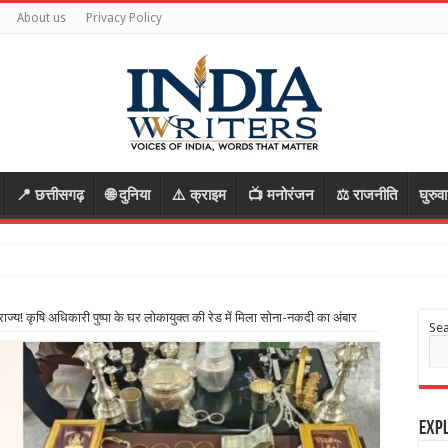
About us
Privacy Policy
📍 छत्तीसगढ़
🌐 दुनिया
⚠️ क्राइम
📺 मनोरंजन
⚖️ राजनीति
घुरुव
 आरोपी, रास
ज्य! कृषि अधिकारी पुष्पा के घर लोकायुक्त की रेड में मिला सोना-नकदी का अंबार
Se
Expl