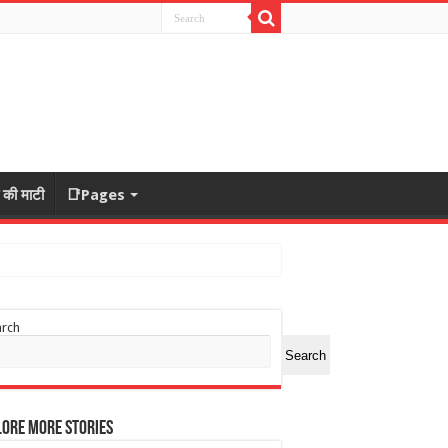
ा की माटी
📑Pages
arch
Search
ore More Stories