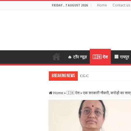
Home
Contact us
FRIDAY , 7 AUGUST 2026
🔥 टॉप न्यूज़
🇮🇳 देश
🏢 रायपुर
Breaking News
CG Crime: महिला के जेवर लेकर भागे
Home
»
🇮🇳 देश
»
एक सरकारी नौकरी, करोड़ों का साम्रा