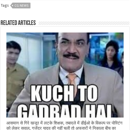
c
at
ss
itt
e
ar
Tags
CG NEWS
e
s
e
e
g
e
b
A
n
r
ra
Related Articles
o
p
g
m
o
p
e
k
r
आसमान से गिरे खजूर में लटके शिक्षक, तबादले में डीईओ के विकल्प पर पोस्टिंग
को लेकर सवाल, गजेंद्र यादव की नहीं चली तो अफसरों ने निकाला बीच का