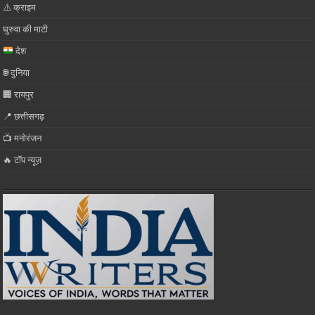
⚠️ क्राइम
घुरुवा की माटी
देश
🌐 दुनिया
🏢 रायपुर
📍 छत्तीसगढ़
📺 मनोरंजन
🔥 टॉप न्यूज़