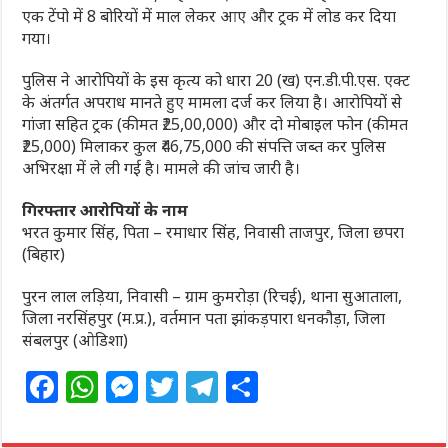
एक टेंपो में 8 बोरियों में माल लेकर आए और ट्रक में लोड कर दिया
गया।
पुलिस ने आरोपियों के इस कृत्य को धारा 20 (ख) एन.डी.पी.एस. एक्ट
के अंतर्गत अपराध मानते हुए मामला दर्ज कर लिया है। आरोपियों से
गांजा सहित ट्रक (कीमत ₹25,00,000) और दो मोबाइल फोन (कीमत
₹25,000) मिलाकर कुल ₹46,75,000 की संपत्ति जब्त कर पुलिस
अभिरक्षा में ले ली गई है। मामले की जांच जारी है।
गिरफ्तार आरोपियों के नाम
भरत कुमार सिंह, पिता – रमाधार सिंह, निवासी ताजपुर, जिला छपरा
(बिहार)
पुरन लाल लड़िया, निवासी – ग्राम कुमरोड़ा (रिचई), थाना सुआताला,
जिला नरसिंहपुर (म.प्र.), वर्तमान पता झांकड़पारा धनकौड़ा, जिला
संबलपुर (ओडिशा)
F
W
M
T
T
S
a
h
e
w
el
h