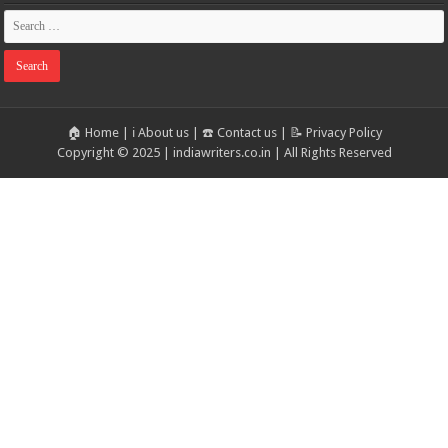
🏠 Home
|
ℹ️ About us
|
☎️ Contact us
|
📝 Privacy Policy
Copyright © 2025 | indiawriters.co.in | All Rights Reserved