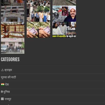
Categories
⚠️ क्राइम
घुरुवा की माटी
देश
🌐 दुनिया
🏢 रायपुर