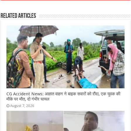
c
at
ss
itt
e
ar
e
s
e
e
g
e
Related Articles
b
A
n
r
ra
o
p
g
m
o
p
e
k
r
CG Accident News: अज्ञात वाहन ने बाइक सवारों को रौंदा, एक युवक की
मौके पर मौत, दो गंभीर घायल
August 7, 2026