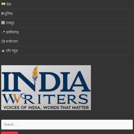
देश
🌐 दुनिया
🏢 रायपुर
📍 छत्तीसगढ़
📺 मनोरंजन
🔥 टॉप न्यूज़