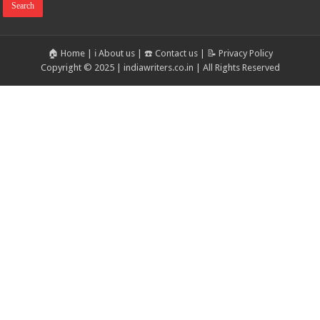
🏠 Home
|
ℹ️ About us
|
☎️ Contact us
|
📝 Privacy Policy
Copyright © 2025 | indiawriters.co.in | All Rights Reserved