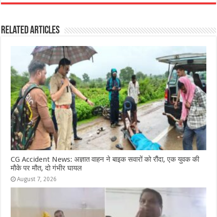
c
at
ss
itt
e
ar
e
s
e
e
g
e
Related Articles
b
A
n
r
ra
o
p
g
m
o
p
e
k
r
CG Accident News: अज्ञात वाहन ने बाइक सवारों को रौंदा, एक युवक की
मौके पर मौत, दो गंभीर घायल
August 7, 2026