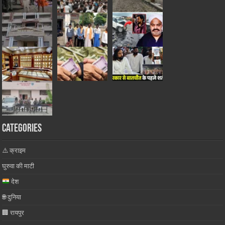
Categories
⚠️ क्राइम
घुरुवा की माटी
देश
🌐 दुनिया
🏢 रायपुर