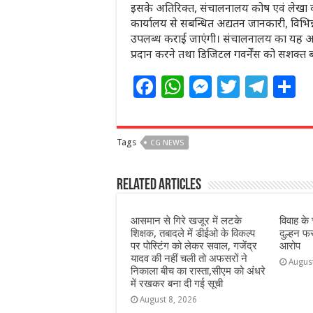
इसके अतिरिक्त, संचालनालय कोष एवं लेखा की
कार्यालय से सबन्धित अद्यतन जानकारी, विभि
उपलब्ध कराई जाएंगी। संचालनालय का यह अभिन
प्रदान करने तथा डिजिटल गवर्नेंस को सशक्त ब
F
W
M
T
T
S
a
h
e
w
el
h
c
at
ss
itt
e
a
Tags
CG NEWS
e
s
e
e
g
e
b
A
n
r
ra
Related Articles
o
p
g
m
o
p
e
आसमान से गिरे खजूर में लटके
विवाह के
शिक्षक, तबादले में डीईओ के विकल्प
दुल्हन फ
k
r
पर पोस्टिंग को लेकर सवाल, गजेंद्र
आरोप
यादव की नहीं चली तो अफसरों ने
Augus
निकाला बीच का रास्ता,सीएम को अंधरे
में रखकर बना दी गई सूची
August 8, 2026