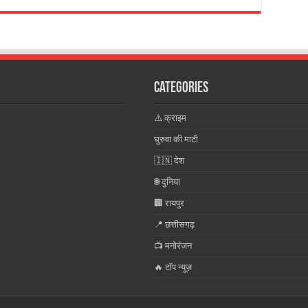
Categories
⚠️ क्राइम
घुरुवा की माटी
🇮🇳 देश
🌐 दुनिया
🏢 रायपुर
📍 छत्तीसगढ़
📺 मनोरंजन
🔥 टॉप न्यूज़