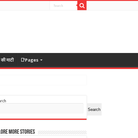
ा की माटी
📑Pages
arch
Search
ore More Stories