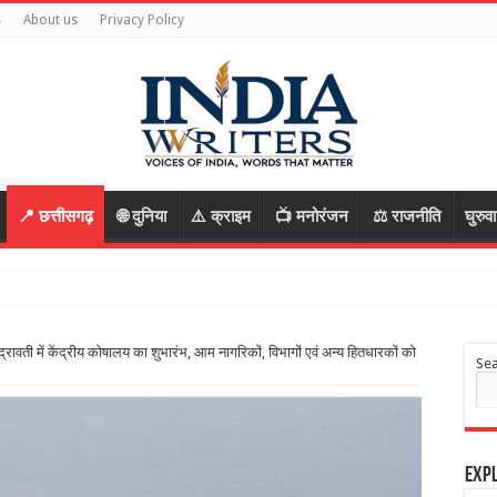
s
About us
Privacy Policy
📍 छत्तीसगढ़
🌐 दुनिया
⚠️ क्राइम
📺 मनोरंजन
⚖️ राजनीति
घुरुव
ा की साजिश, पुलिस ने
्रावती में केंद्रीय कोषालय का शुभारंभ, आम नागरिकों, विभागों एवं अन्य हितधारकों को
Se
Expl