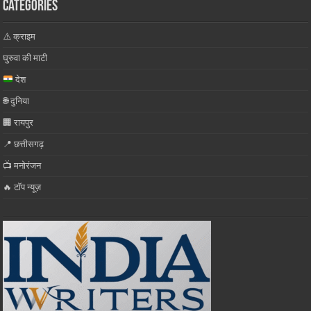
Categories
⚠️ क्राइम
घुरुवा की माटी
देश
🌐 दुनिया
🏢 रायपुर
📍 छत्तीसगढ़
📺 मनोरंजन
🔥 टॉप न्यूज़