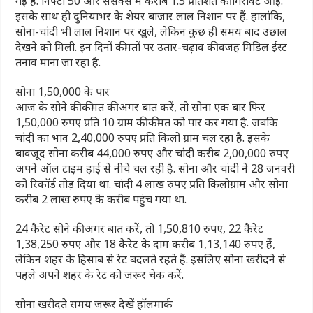
गई है. निफ्टी 50 और सेंसेक्स में करीब 1.5 प्रतिशत की गिरावट आई.
इसके साथ ही दुनियाभर के शेयर बाजार लाल निशान पर हैं. हालांकि,
सोना-चांदी भी लाल निशान पर खुले, लेकिन कुछ ही समय बाद उछाल
देखने को मिली. इन दिनों कीमतों पर उतार-चढ़ाव की वजह मिडिल ईस्ट
तनाव माना जा रहा है.
सोना 1,50,000 के पार
आज के सोने की कीमत की अगर बात करें, तो सोना एक बार फिर
1,50,000 रुपए प्रति 10 ग्राम की कीमत को पार कर गया है. जबकि
चांदी का भाव 2,40,000 रुपए प्रति किलो ग्राम चल रहा है. इसके
बावजूद सोना करीब 44,000 रुपए और चांदी करीब 2,00,000 रुपए
अपने ऑल टाइम हाई से नीचे चल रही है. सोना और चांदी ने 28 जनवरी
को रिकॉर्ड तोड़ दिया था. चांदी 4 लाख रुपए प्रति किलोग्राम और सोना
करीब 2 लाख रुपए के करीब पहुंच गया था.
24 कैरेट सोने की अगर बात करें, तो 1,50,810 रुपए, 22 कैरेट
1,38,250 रुपए और 18 कैरेट के दाम करीब 1,13,140 रुपए हैं,
लेकिन शहर के हिसाब से रेट बदलते रहते हैं. इसलिए सोना खरीदने से
पहले अपने शहर के रेट को जरूर चेक करें.
सोना खरीदते समय जरूर देखें हॉलमार्क