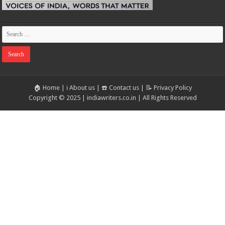
🏠 Home
|
ℹ️ About us
|
☎️ Contact us
|
📝 Privacy Policy
Copyright © 2025 | indiawriters.co.in | All Rights Reserved