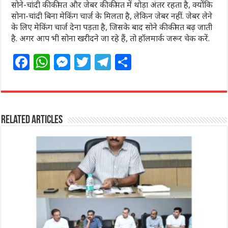
सोने-चांदी की कीमत और जेबर की कीमत में थोड़ा अंतर रहता है, क्योंकि
सोना-चांदी बिना मेकिंग चार्ज के मिलता है, लेकिन जेबर नहीं. जेबर लेने
के लिए मेकिंग चार्ज देना पड़ता है, जिसके बाद सोने की कीमत बढ़ जाती
है. अगर आप भी सोना खरीदने जा रहे हैं, तो हॉलमार्क जरूर चेक करें.
F
W
M
T
T
S
a
h
e
w
el
h
c
at
ss
itt
e
ar
e
s
e
e
g
e
Related Articles
b
A
n
r
ra
o
p
g
m
o
p
e
k
r