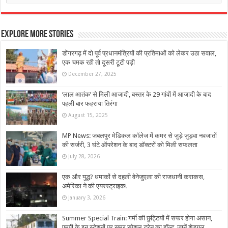
Explore More Stories
डोंगरगढ़ में दो पूर्व प्रधानमंत्रियों की प्रतिमाओं को लेकर उठा सवाल,
एक चमक रही तो दूसरी टूटी पड़ी
December 27, 2025
‘लाल आतंक’ से मिली आजादी, बस्तर के 29 गांवों में आजादी के बाद
पहली बार फहराया तिरंगा
August 15, 2025
MP News: जबलपुर मेडिकल कॉलेज में कमर से जुड़े जुड़वा नवजातों
की सर्जरी, 3 घंटे ऑपरेशन के बाद डॉक्टरों को मिली सफलता
July 28, 2026
एक और युद्ध? धमाकों से दहली वेनेजुएला की राजधानी कराकस,
अमेरिका ने की एयरस्ट्राइक!
January 3, 2026
Summer Special Train: गर्मी की छुट्ट‍ियों में सफर होगा असान,
एमपी के इन स्‍टेशनों पर समर स्‍पेशल ट्रेन का हॉल्‍ट, जानें शेड्यूल