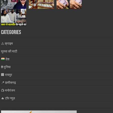
Categories
⚠️ क्राइम
घुरुवा की माटी
देश
🌐 दुनिया
🏢 रायपुर
📍 छत्तीसगढ़
📺 मनोरंजन
🔥 टॉप न्यूज़