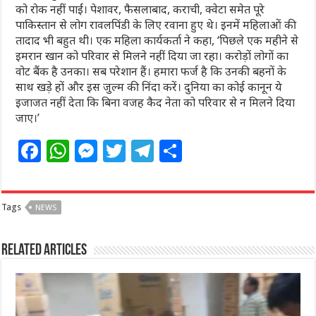
को रोक नहीं पाईं। पेशावर, फैसलाबाद, कराची, क्वेटा समेत पूरे
पाकिस्तान से लोग रावलपिंडी के लिए रवाना हुए थे। इनमें महिलाओं की
तादाद भी बहुत थी। एक महिला कार्यकर्ता ने कहा, ‘पिछले एक महीने से
इमरान खान को परिवार से मिलने नहीं दिया जा रहा। करोड़ों लोगों का
वोट बैंक है उनका। सब परेशान हैं। हमारा फर्ज है कि उनकी बहनों के
साथ खड़े हों और इस जुल्म की निंदा करें। दुनिया का कोई कानून ये
इजाजत नहीं देता कि बिना वजह कैद नेता को परिवार से न मिलने दिया
जाए।’
F
W
M
T
T
S
a
h
e
w
el
h
c
at
ss
itt
e
ar
Tags
NEWS
e
s
e
e
g
e
b
A
n
r
ra
Related Articles
o
p
g
m
o
p
e
k
r