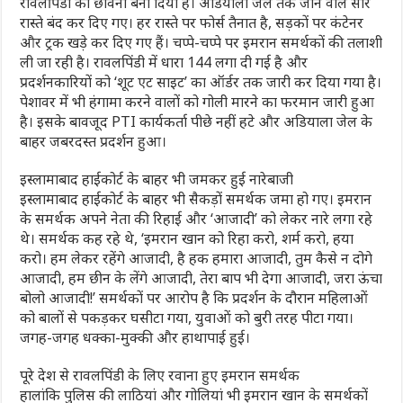
रावलपिंडी को छावनी बना दिया है। अडियाला जेल तक जाने वाले सारे
रास्ते बंद कर दिए गए। हर रास्ते पर फोर्स तैनात है, सड़कों पर कंटेनर
और ट्रक खड़े कर दिए गए हैं। चप्पे-चप्पे पर इमरान समर्थकों की तलाशी
ली जा रही है। रावलपिंडी में धारा 144 लगा दी गई है और
प्रदर्शनकारियों को ‘शूट एट साइट’ का ऑर्डर तक जारी कर दिया गया है।
पेशावर में भी हंगामा करने वालों को गोली मारने का फरमान जारी हुआ
है। इसके बावजूद PTI कार्यकर्ता पीछे नहीं हटे और अडियाला जेल के
बाहर जबरदस्त प्रदर्शन हुआ।
इस्लामाबाद हाईकोर्ट के बाहर भी जमकर हुई नारेबाजी
इस्लामाबाद हाईकोर्ट के बाहर भी सैकड़ों समर्थक जमा हो गए। इमरान
के समर्थक अपने नेता की रिहाई और ‘आजादी’ को लेकर नारे लगा रहे
थे। समर्थक कह रहे थे, ‘इमरान खान को रिहा करो, शर्म करो, हया
करो। हम लेकर रहेंगे आजादी, है हक हमारा आजादी, तुम कैसे न दोगे
आजादी, हम छीन के लेंगे आजादी, तेरा बाप भी देगा आजादी, जरा ऊंचा
बोलो आजादी!’ समर्थकों पर आरोप है कि प्रदर्शन के दौरान महिलाओं
को बालों से पकड़कर घसीटा गया, युवाओं को बुरी तरह पीटा गया।
जगह-जगह धक्का-मुक्की और हाथापाई हुई।
पूरे देश से रावलपिंडी के लिए रवाना हुए इमरान समर्थक
हालांकि पुलिस की लाठियां और गोलियां भी इमरान खान के समर्थकों