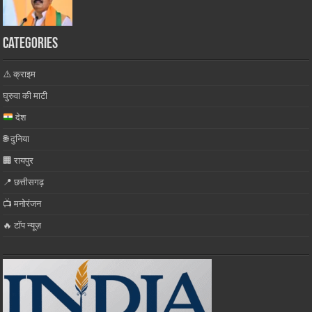
Categories
⚠️ क्राइम
घुरुवा की माटी
देश
🌐 दुनिया
🏢 रायपुर
📍 छत्तीसगढ़
📺 मनोरंजन
🔥 टॉप न्यूज़