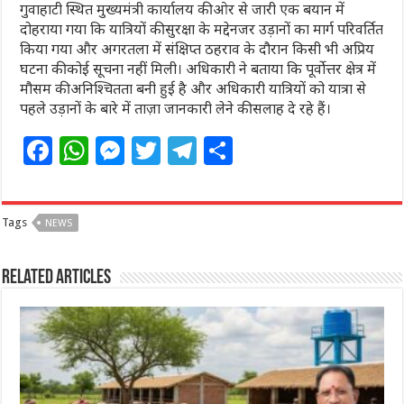
गुवाहाटी स्थित मुख्यमंत्री कार्यालय की ओर से जारी एक बयान में
दोहराया गया कि यात्रियों की सुरक्षा के मद्देनजर उड़ानों का मार्ग परिवर्तित
किया गया और अगरतला में संक्षिप्त ठहराव के दौरान किसी भी अप्रिय
घटना की कोई सूचना नहीं मिली। अधिकारी ने बताया कि पूर्वोत्तर क्षेत्र में
मौसम की अनिश्चितता बनी हुई है और अधिकारी यात्रियों को यात्रा से
पहले उड़ानों के बारे में ताज़ा जानकारी लेने की सलाह दे रहे हैं।
F
W
M
T
T
S
a
h
e
w
el
h
c
at
ss
itt
e
ar
Tags
NEWS
e
s
e
e
g
e
b
A
n
r
ra
Related Articles
o
p
g
m
o
p
e
k
r