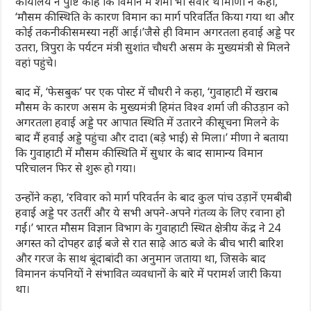
कार्यालय ने पुष्टि की है कि विमान में शर्मा भी सवार थे।मीणा ने कहा,
‘मौसम की स्थिति के कारण विमान का मार्ग परिवर्तित किया गया था और
कोई तकनीकी समस्या नहीं आई।’जैसे ही विमान अगरतला हवाई अड्डे पर
उतरा, त्रिपुरा के पर्यटन मंत्री सुशांत चौधरी असम के मुख्यमंत्री से मिलने
वहां पहुंचे।
बाद में, ‘फेसबुक’ पर एक पोस्ट में चौधरी ने कहा, ‘गुवाहाटी में खराब
मौसम के कारण असम के मुख्यमंत्री हिमंत विश्व शर्मा जी की उड़ान को
अगरतला हवाई अड्डे पर आपात स्थिति में उतारने की सूचना मिलने के
बाद मैं हवाई अड्डे पहुंचा और दादा (बड़े भाई) से मिला।’ मीणा ने बताया
कि गुवाहाटी में मौसम की स्थिति में सुधार के बाद सामान्य विमान
परिचालन फिर से शुरू हो गया।
उन्होंने कहा, ‘रविवार को मार्ग परिवर्तन के बाद कुल पांच उड़ानें एमबीबी
हवाई अड्डे पर उतरीं और ये सभी अपने-अपने गंतव्य के लिए रवाना हो
गईं।’ भारत मौसम विज्ञान विभाग के गुवाहाटी स्थित क्षेत्रीय केंद्र ने 24
अगस्त को दोपहर ढाई बजे से रात साढ़े आठ बजे के बीच भारी बारिश
और गरज के साथ बूंदाबांदी का अनुमान जताया था, जिसके बाद
विमानन कंपनियों ने संभावित व्यवधानों के बारे में परामर्श जारी किया
था।