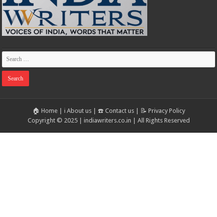
🏠 Home
|
ℹ️ About us
|
☎️ Contact us
|
📝 Privacy Policy
Copyright © 2025 | indiawriters.co.in | All Rights Reserved