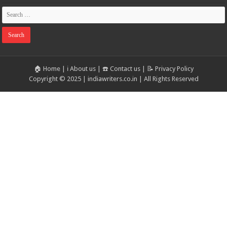
🏠 Home
|
ℹ️ About us
|
☎️ Contact us
|
📝 Privacy Policy
Copyright © 2025 | indiawriters.co.in | All Rights Reserved