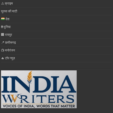
⚠️ क्राइम
घुरुवा की माटी
देश
🌐 दुनिया
🏢 रायपुर
📍 छत्तीसगढ़
📺 मनोरंजन
🔥 टॉप न्यूज़