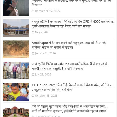
अमृतसर : नाबालिग से छेड़छाड़, अमरीका में गुरुद्वारा कमेटी का सदस्य
गिरफ्तार
December 15, 2025
रायपुर AIIMS का जवाब – ‘नो बेड’, हर दिन OPD में 4000 तक मरीज,
दूसरे अस्पताल किया जा रहा रेफर, जानें क्या मामला
May 2, 2026
Ambikapur में वेलकम करने वाले खूबसूरत पहाड़ को निगल रहे
माफिया, गौठान को मशीनों से उड़ाया
January 31, 2026
फर्जी एसीबी गिरोह का पर्दाफ़ाश : आबकारी अधिकारी से कर रहे थे
नकदी व शराब की वसूली, 3 आरोपी गिरफ्तार
July 28, 2026
CG Liquor Scam: जेल में ही दिवाली मनाएंगे चैतन्‍य बघेल, कोर्ट ने 29
अक्टूबर तक न्यायिक रिमांड में भेजा
October 15, 2025
पति को ‘पालतू चूहा’ कहना और माता-पिता से अलग रहने की जिद…
पत्नी की मानसिक क्रूरता, हाई कोर्ट ने तलाक को ठहराया जायज
September 23, 2025