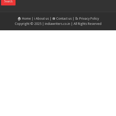
🏠 Home
|
ℹ️ About us
|
☎️ Contact us
|
📝 Privacy Policy
Copyright © 2025 | indiawriters.co.in | All Rights Reserved