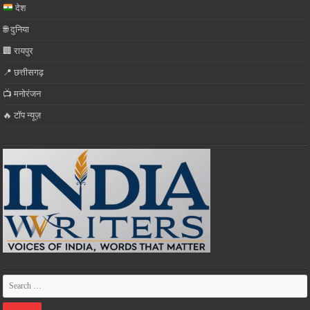
देश
🌐 दुनिया
🏢 रायपुर
📍 छत्तीसगढ़
📺 मनोरंजन
🔥 टॉप न्यूज़