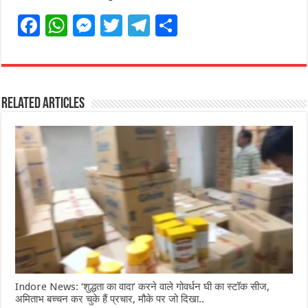
F
W
M
T
T
S
a
h
e
w
el
h
c
at
ss
itt
e
ar
e
s
e
e
g
e
Related Articles
b
A
n
r
ra
o
p
g
m
o
p
e
k
r
Indore News: ‘शुद्धता का वादा’ करने वाले गोवर्धन घी का स्टॉक सीज,
अमिताभ बच्चन कर चुके हैं प्रचार, मौके पर जो दिखा..