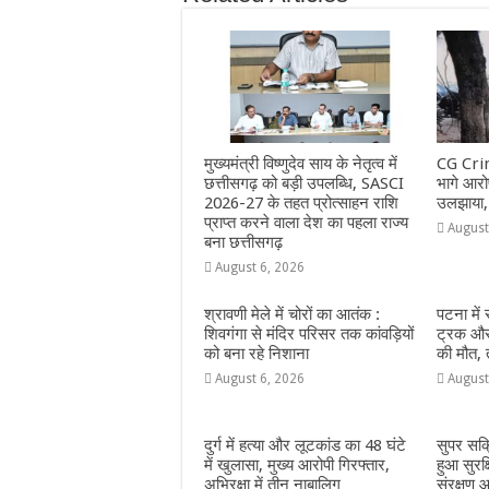
b
A
n
r
ra
o
p
g
m
o
p
e
k
r
मुख्यमंत्री विष्णुदेव साय के नेतृत्व में
CG Crim
छत्तीसगढ़ को बड़ी उपलब्धि, SASCI
भागे आरोप
2026-27 के तहत प्रोत्साहन राशि
उलझाया,
प्राप्त करने वाला देश का पहला राज्य
August
बना छत्तीसगढ़
August 6, 2026
श्रावणी मेले में चोरों का आतंक :
पटना में
शिवगंगा से मंदिर परिसर तक कांवड़ियों
ट्रक और 
को बना रहे निशाना
की मौत,
August 6, 2026
August
दुर्ग में हत्या और लूटकांड का 48 घंटे
सुपर सक
में खुलासा, मुख्य आरोपी गिरफ्तार,
हुआ सुरक
अभिरक्षा में तीन नाबालिग
संरक्षण आ