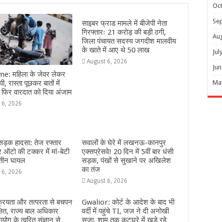
Oc
Se
साइबर फ्राड मामले में बीजेपी नेता
गिरफ्तारः 21 करोड़ की बड़ी ठगी,
Au
जिला पंचायत सदस्य जगदीश मालवीय
के खाते में आए थे 50 लाख
Jul
August 6, 2026
Jun
e: महिला के जेवर लेकर
Ma
ी, रास्ता पूछकर बातों में
 फिर वारदात को दिया अंजाम
 6, 2026
 सड़क हादसा: तेज रफ्तार
सवालों के घेरे में लखनऊ-कानपुर
ऑटो की टक्कर में मां-बेटी
एक्सप्रेसवे! 20 दिन में 5वीं बार धंसी
 तीन घायल
सड़क, पंखों से सुखाने पर अखिलेश
का तंज
 6, 2026
August 6, 2026
्रियता और तत्परता से बचपन
Gwalior: कोर्ट के आदेश के बाद भी
्षित, राज्य बाल अधिकार
वर्दी में पहुंचे TI, जज ने दी अनोखी
योग के त्वरित संज्ञान से
सजा, शाम तक कटघरे में खड़े रहे