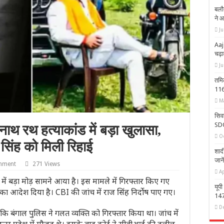
बलौ
ने 
Ju
Aaj
चढ़
J
तमि
116
M
सिव
SDOP
रनाथ रथ हत्याकांड में बड़ा खुलासा,
O
सिंह को मिली रिहाई
शादी
जाने
mment
271 Views
Ap
ड में बड़ा मोड़ सामने आया है। इस मामले में गिरफ्तार किए गए
यूपी
ने का आदेश दिया है। CBI की जांच में राज सिंह निर्दोष पाए गए।
1479
D
ि बंगाल पुलिस ने गलत व्यक्ति को गिरफ्तार किया था। जांच में