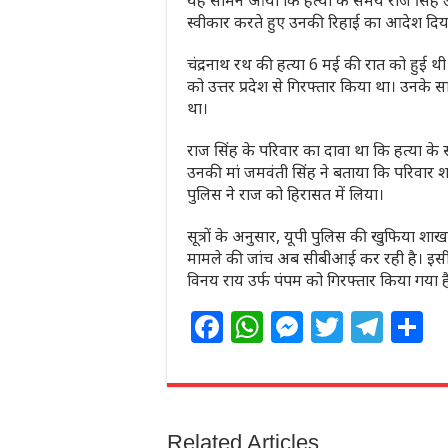
यह सामने आया कि हत्या के समय राज सिंह उत्
स्वीकार करते हुए उनकी रिहाई का आदेश दिय
चंद्रनाथ रथ की हत्या 6 मई की रात को हुई थ
को उत्तर प्रदेश से गिरफ्तार किया था। उनके 
था।
राज सिंह के परिवार का दावा था कि हत्या क
उनकी मां जमवंती सिंह ने बताया कि परिवार 
पुलिस ने राज को हिरासत में लिया।
सूत्रों के अनुसार, यूपी पुलिस की खुफिया शाख
मामले की जांच अब सीबीआई कर रही है। इसी क
विनय राय उर्फ पंपम को गिरफ्तार किया गया ह
F
W
M
T
T
S
a
h
e
w
el
h
c
at
ss
itt
e
a
e
s
e
e
g
e
Related Articles