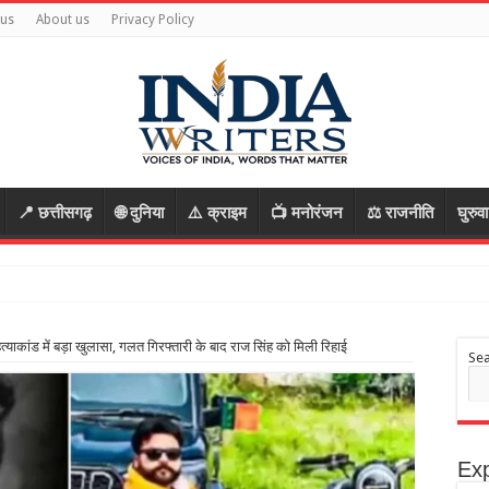
 us
About us
Privacy Policy
📍 छत्तीसगढ़
🌐 दुनिया
⚠️ क्राइम
📺 मनोरंजन
⚖️ राजनीति
घुरुव
 भागे आरोपी, रास्ता पूछक
त्याकांड में बड़ा खुलासा, गलत गिरफ्तारी के बाद राज सिंह को मिली रिहाई
Se
Exp