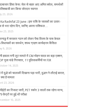
दाबाजार हिंसा केस: जेल से बाहर आए अमित बघेल, समर्थकों
आतिशबाजी कर किया जोरदार स्वागत
ly 23, 2026
 Ka Rashifal 23 June : इस राशि के जातकों का उतार-
ाव से भरा रहेगा दिन, जानिए अपना राशिफल…
une 23, 2025
लनाडु में सरकार गठन को लेकर पेंच! विजय के पास केवल
 विधायकों का समर्थन, शपथ ग्रहण कार्यक्रम कैंस‍िल
ay 9, 2026
नी हवाला मनी लूट मामले में CM मोहन यादव का बड़ा एक्शन,
 पूजा पांडे गिरफ्तार, 11 पुलिसकर्मियों पर FIR
ctober 14, 2025
 में दूल्हे को चालाकी दिखाना पड़ा भारी, दुल्हन ने लौटाई बारात,
ं क्या है मामला
ril 23, 2026
 पीईटी का रिजल्ट जारी, PET स्कोर 3 सालों तक रहेगा मान्य,
 केंद्रों पर हुई थी परीक्षा
ecember 10, 2025