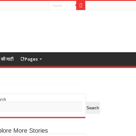
ा की माटी
📑Pages
arch
Search
lore More Stories