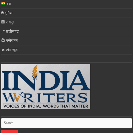
देश
🌐 दुनिया
🏢 रायपुर
📍 छत्तीसगढ़
📺 मनोरंजन
🔥 टॉप न्यूज़