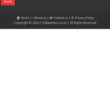
🏠 Home
|
ℹ️ About us
|
☎️ Contact us
|
📝 Privacy Policy
Copyright © 2025 | indiawriters.co.in | All Rights Reserved