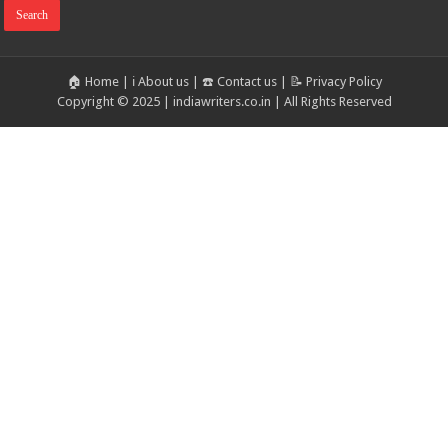
🏠 Home
|
ℹ️ About us
|
☎️ Contact us
|
📝 Privacy Policy
Copyright © 2025 | indiawriters.co.in | All Rights Reserved