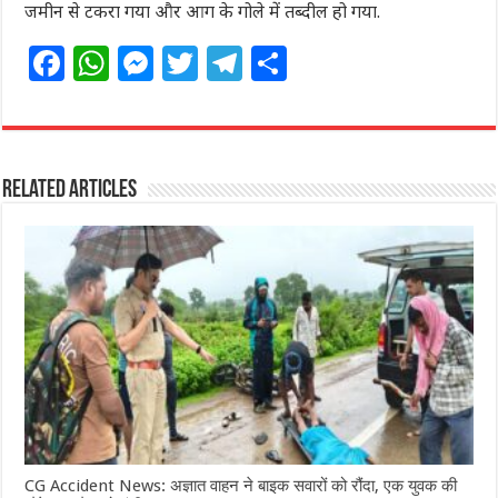
जमीन से टकरा गया और आग के गोले में तब्दील हो गया.
F
W
M
T
T
S
a
h
e
w
el
h
c
at
ss
itt
e
ar
e
s
e
e
g
e
Related Articles
b
A
n
r
ra
o
p
g
m
o
p
e
k
r
CG Accident News: अज्ञात वाहन ने बाइक सवारों को रौंदा, एक युवक की