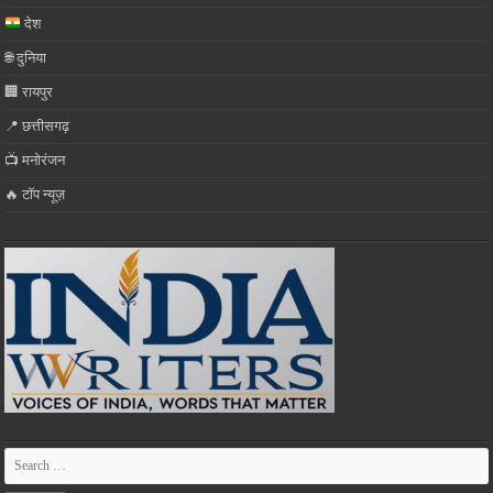
देश
🌐 दुनिया
🏢 रायपुर
📍 छत्तीसगढ़
📺 मनोरंजन
🔥 टॉप न्यूज़