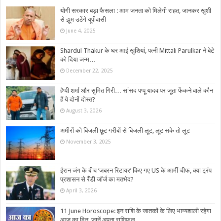
योगी सरकार बड़ा फैसला : आम जनता को मिलेगी राहत, जानकर खुशी
से झूम उठेंगे यूपीवासी
June 4, 2025
Shardul Thakur के घर आई खुशियां, पत्नी Mittali Parulkar ने बेटे
को दिया जन्म…
December 22, 2025
हैप्पी शर्मा और सुमित गिरी… सांसद पप्पू यादव पर जूता फेंकने वाले कौन
हैं ये दोनों दोस्त?
August 3, 2026
अमीरों को बिजली छूट गरीबों से बिजली लूट, लूट सके तो लूट
November 3, 2025
ईरान जंग के बीच ‘जबरन रिटायर’ किए गए US के आर्मी चीफ, क्या ट्रंप
प्रशासन से रैंडी जॉर्ज का मतभेद?
April 3, 2026
11 June Horoscope: इन राशि के जातकों के लिए भाग्यशाली रहेगा
आज का दिन, जानें अपना राशिफल …