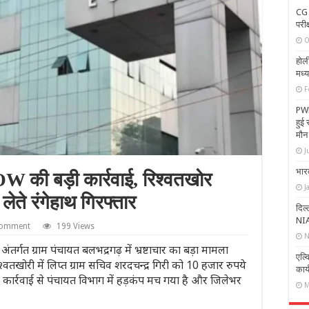
CG 
परीक
O
होली
मध्य
F
PWD
हुई 
मौन
J
भारत
 की बड़ी कार्रवाई, रिश्वतखोर
J
ेते रंगेहाथ गिरफ्तार
दिल
NIA
comment
199 Views
N
त ग्राम पंचायत बलभद्रगढ़ में भ्रष्टाचार का बड़ा मामला
एल्
वतखोरी में लिप्त ग्राम सचिव शरदचन्द्र गिरी को 10 हजार रुपये
कार्य
स कार्रवाई से पंचायत विभाग में हड़कंप मच गया है और जिलेभर
M