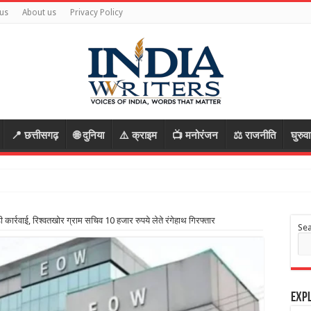
us
About us
Privacy Policy
📍 छत्तीसगढ़
🌐 दुनिया
⚠️ क्राइम
📺 मनोरंजन
⚖️ राजनीति
घुरुव
र्रवाई, रिश्वतखोर ग्राम सचिव 10 हजार रुपये लेते रंगेहाथ गिरफ्तार
Se
Expl