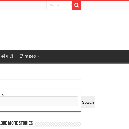
ा की माटी
📑Pages
arch
Search
ore More Stories