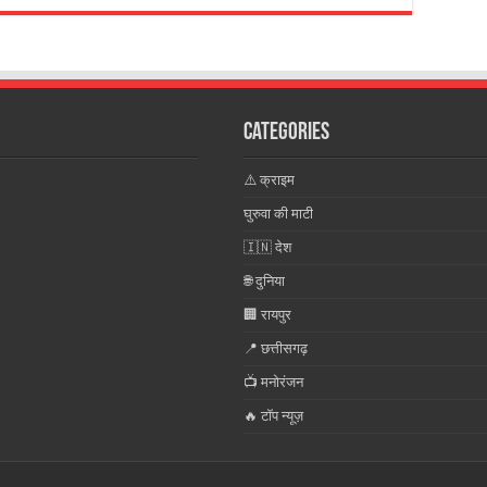
Categories
⚠️ क्राइम
घुरुवा की माटी
🇮🇳 देश
🌐 दुनिया
🏢 रायपुर
📍 छत्तीसगढ़
📺 मनोरंजन
🔥 टॉप न्यूज़