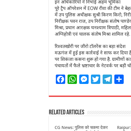
इन अधिकारियों ने निभाई अहम भूमिका
पूरे ट्रैप ऑपरेशन में EOW रीवा की टीम ने 
में उप पुलिस अधीक्षक सुश्री किरण किरो, निर
निरीक्षक पवन राज, उप निरीक्षक संतोष पाण्डेय,
मिश्रा, प्रधान आरक्षक घनश्याम त्रिपाठी, म
अग्निहोत्री एवं चालक संतोष मिश्रा शामिल रहे.
रिश्वतखोरी पर जीरो टॉलरेंस का बड़ा संदेश
मऊगंज में हुई इस कार्रवाई ने साफ कर दिया
पर शिकंजा कसना शुरू हो गया है. ग्रामीणों 
पंचायतों में फैले भ्रष्टाचार के नेटवर्क पर बड़ी चो
F
W
M
T
T
S
a
h
e
w
el
h
c
at
ss
itt
e
a
e
s
e
e
g
e
Related Articles
b
A
n
r
ra
o
p
g
m
CG News: पुलिस को चकमा देकर
Raipur: