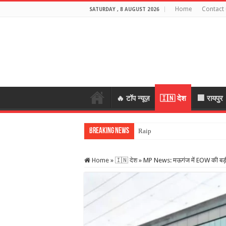
Home
Contact 
SATURDAY , 8 AUGUST 2026
🔥 टॉप न्यूज़
🇮🇳 देश
🏢 रायपुर
Breaking News
Raipur: भगवान शिव पर आप
Home
»
🇮🇳 देश
»
MP News: मऊगंज में EOW की बड़ी का