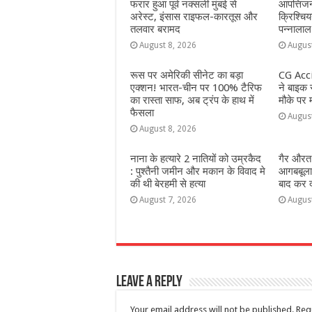
o
p
e
फरार हुआ पूर्व नक्सली मुंबई से
आपत्तिजन
अरेस्ट, इंसास राइफल-कारतूस और
क्रिश्चि
k
r
तलवार बरामद
पन्नालाल
August 8, 2026
Augus
रूस पर अमेरिकी सीनेट का बड़ा
CG Acci
एक्शन! भारत-चीन पर 100% टैरिफ
ने बाइक 
का रास्ता साफ, अब ट्रंप के हाथ में
मौके पर 
फैसला
Augus
August 8, 2026
नाना के हत्यारे 2 नातियों को उम्रकैद
गैर औरत
: पुश्तैनी जमीन और मकान के विवाद मे
आगबबूला 
की थी बेरहमी से हत्या
बाद कर दी
August 7, 2026
Augus
Leave a Reply
Your email address will not be published.
Req