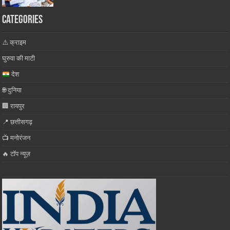
Categories
⚠️ क्राइम
घुरुवा की माटी
देश
🌐 दुनिया
🏢 रायपुर
📍 छत्तीसगढ़
📺 मनोरंजन
🔥 टॉप न्यूज़