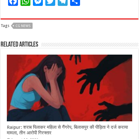
F
W
M
T
T
S
a
h
e
w
el
h
c
at
ss
itt
e
ar
Tags
CG NEWS
e
s
e
e
g
e
b
A
n
r
ra
Related Articles
o
p
g
m
o
p
e
k
r
Raipur: शराब पिलाकर महिला से गैंगरेप, बिलासपुर की पीड़िता ने दर्ज कराया
मामला, तीन आरोपी गिरफ्तार