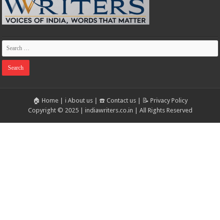
🏠 Home
|
ℹ️ About us
|
☎️ Contact us
|
📝 Privacy Policy
Copyright © 2025 | indiawriters.co.in | All Rights Reserved