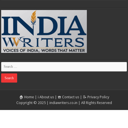
🏠 Home
|
ℹ️ About us
|
☎️ Contact us
|
📝 Privacy Policy
Copyright © 2025 | indiawriters.co.in | All Rights Reserved