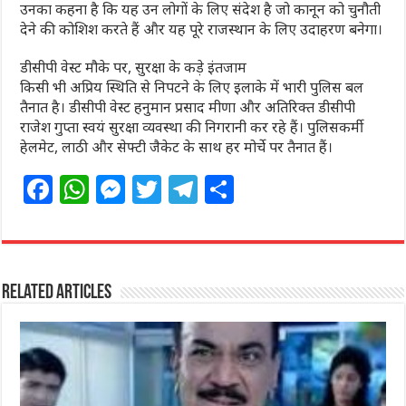
उनका कहना है कि यह उन लोगों के लिए संदेश है जो कानून को चुनौती
देने की कोशिश करते हैं और यह पूरे राजस्थान के लिए उदाहरण बनेगा।
डीसीपी वेस्ट मौके पर, सुरक्षा के कड़े इंतजाम
किसी भी अप्रिय स्थिति से निपटने के लिए इलाके में भारी पुलिस बल
तैनात है। डीसीपी वेस्ट हनुमान प्रसाद मीणा और अतिरिक्त डीसीपी
राजेश गुप्ता स्वयं सुरक्षा व्यवस्था की निगरानी कर रहे हैं। पुलिसकर्मी
हेलमेट, लाठी और सेफ्टी जैकेट के साथ हर मोर्चे पर तैनात हैं।
F
W
M
T
T
S
a
h
e
w
el
h
c
at
ss
itt
e
ar
e
s
e
e
g
e
Related Articles
b
A
n
r
ra
o
p
g
m
o
p
e
k
r