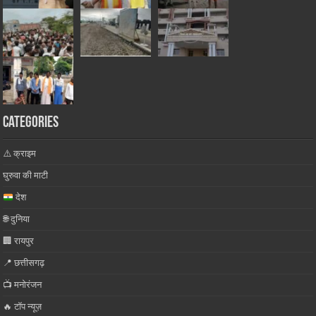
Categories
⚠️ क्राइम
घुरुवा की माटी
देश
🌐 दुनिया
🏢 रायपुर
📍 छत्तीसगढ़
📺 मनोरंजन
🔥 टॉप न्यूज़