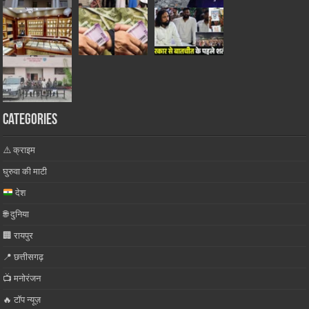
Categories
⚠️ क्राइम
घुरुवा की माटी
देश
🌐 दुनिया
🏢 रायपुर
📍 छत्तीसगढ़
📺 मनोरंजन
🔥 टॉप न्यूज़