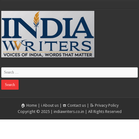
🏠 Home
|
ℹ️ About us
|
☎️ Contact us
|
📝 Privacy Policy
Copyright © 2025 | indiawriters.co.in | All Rights Reserved