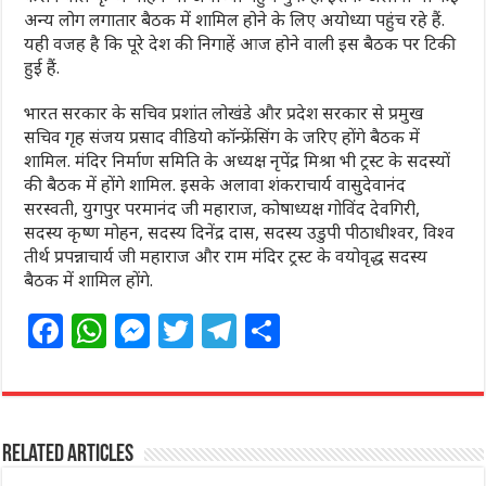
अन्‍य लोग लगातार बैठक में शामिल होने के लिए अयोध्या पहुंच रहे हैं.
यही वजह है कि पूरे देश की निगाहें आज होने वाली इस बैठक पर टिकी
हुई हैं.
भारत सरकार के सचिव प्रशांत लोखंडे और प्रदेश सरकार से प्रमुख
सचिव गृह संजय प्रसाद वीडियो कॉन्फ्रेंसिंग के जरिए होंगे बैठक में
शामिल. मंदिर निर्माण समिति के अध्यक्ष नृपेंद्र मिश्रा भी ट्रस्ट के सदस्यों
की बैठक में होंगे शामिल. इसके अलावा शंकराचार्य वासुदेवानंद
सरस्वती, युगपुर परमानंद जी महाराज, कोषाध्यक्ष गोविंद देवगिरी,
सदस्य कृष्ण मोहन, सदस्य दिनेंद्र दास, सदस्य उडुपी पीठाधीश्वर, विश्व
तीर्थ प्रपन्नाचार्य जी महाराज और राम मंदिर ट्रस्ट के वयोवृद्ध सदस्य
बैठक में शामिल होंगे.
F
W
M
T
T
S
a
h
e
w
el
h
c
at
ss
itt
e
ar
e
s
e
e
g
e
Related Articles
b
A
n
r
ra