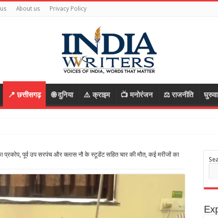
 us
About us
Privacy Policy
📍 छत्तीसगढ़
🌐 दुनिया
⚠️ क्राइम
📺 मनोरंजन
⚖️ राजनीति
घुरुव
त सोरेन, कह
 प्रकोप, पूर्व उप सरपंच और क्लास नौ के स्टूडेंट सहित चार की मौत, कई मरीजों का
Se
Exp