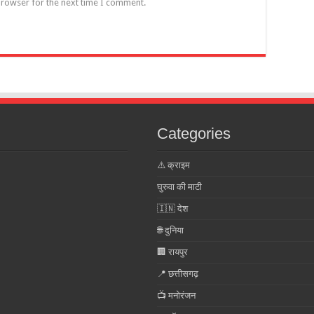
browser for the next time I comment.
Categories
⚠️ क्राइम
घुरुवा की माटी
🇮🇳 देश
🌐 दुनिया
🏢 रायपुर
📍 छत्तीसगढ़
📺 मनोरंजन