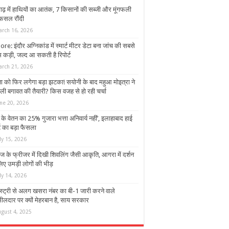
गढ़ में हाथियों का आतंक, 7 किसानों की सब्जी और मूंगफली
फसल रौंदी
arch 16, 2026
re: इंदौर अग्निकांड में स्मार्ट मीटर डेटा बना जांच की सबसे
 कड़ी, जल्द आ सकती है रिपोर्ट
arch 21, 2026
ा को फिर लगेगा बड़ा झटका! सयोनी के बाद महुआ मोइत्रा ने
ली बगावत की तैयारी? किस वजह से हो रही चर्चा
une 20, 2026
 के वेतन का 25% गुजारा भत्ता अनिवार्य नहीं’, इलाहाबाद हाई
ट का बड़ा फैसला
ly 15, 2026
िज के फ्रीजर में दिखी शिवलिंग जैसी आकृति, आगरा में दर्शन
िए उमड़ी लोगों की भीड़
ly 14, 2026
स्ट्री से अलग खसरा नंबर का बी-1 जारी करने वाले
ीलदार पर क्यों मेहरबान है, साय सरकार
ugust 4, 2025