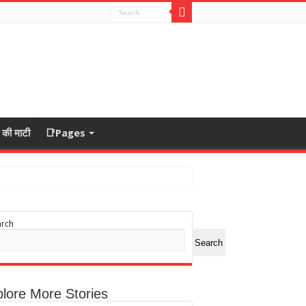
ा की माटी
📑Pages
arch
Search
lore More Stories