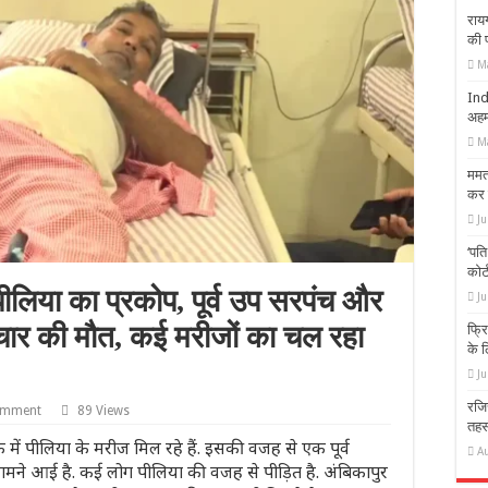
राय
की 
M
Indo
अहम
M
ममत
कर 
J
‘पति
कोर्
लिया का प्रकोप, पूर्व उप सरपंच और
Ju
 चार की मौत, कई मरीजों का चल रहा
फ्र
के ल
Ju
रजि
omment
89 Views
तहस
ें पीलिया के मरीज मिल रहे हैं. इसकी वजह से एक पूर्व
A
मने आई है. कई लोग पीलिया की वजह से पीड़ित है. अंबिकापुर