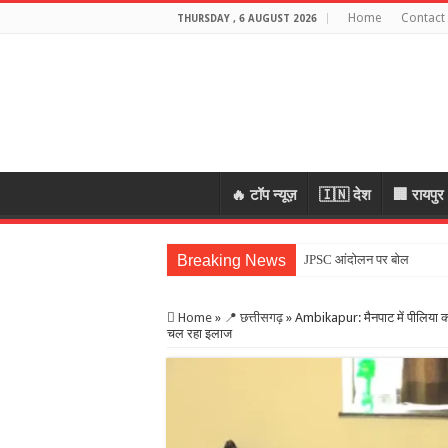
Home
Contact
THURSDAY , 6 AUGUST 2026
🔥 टॉप न्यूज़
🇮🇳 देश
🏢 रायपुर
Breaking News
JPSC आंदोलन पर बोले CM हेमं
Home
»
📍 छत्तीसगढ़
»
Ambikapur: मैनपाट में पीलिया का
चल रहा इलाज