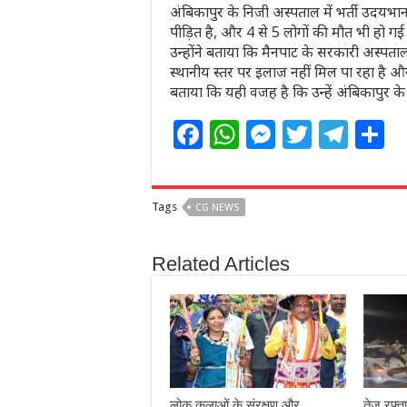
अंबिकापुर के निजी अस्पताल में भर्ती उदयभान
पीड़ित है, और 4 से 5 लोगों की मौत भी हो 
उन्होंने बताया कि मैनपाट के सरकारी अस्पताल
स्थानीय स्तर पर इलाज नहीं मिल पा रहा है और
बताया कि यही वजह है कि उन्हें अंबिकापुर 
F
W
M
T
T
S
a
h
e
w
el
h
c
at
ss
itt
e
a
Tags
CG NEWS
e
s
e
e
g
e
b
A
n
r
ra
Related Articles
o
p
g
m
o
p
e
k
r
लोक कलाओं के संरक्षण और
तेज रफ्त