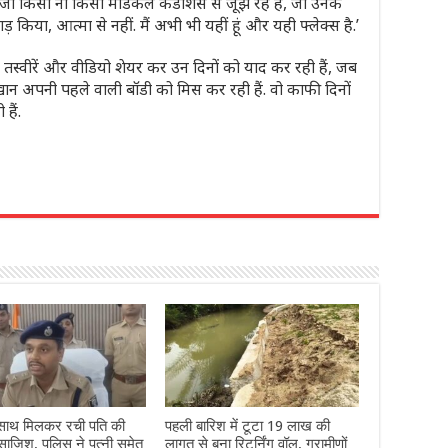
, जो किसी ना किसी मेडिकल कंडीशंस से जूझ रहे हैं, जो उनके
़ किया, आत्मा से नहीं. मैं अभी भी यहीं हूं और यही फ्लेक्स है.’
तस्वीरें और वीडियो शेयर कर उन दिनों को याद कर रही हैं, जब
खान अपनी पहले वाली बॉडी को मिस कर रही हैं. वो काफी दिनों
हैं.
r
े साथ मिलकर रची पति की
पहली बारिश में टूटा 19 लाख की
 साजिश, पुलिस ने पत्नी समेत
लागत से बना रिटर्निंग वॉल, ग्रामीणों