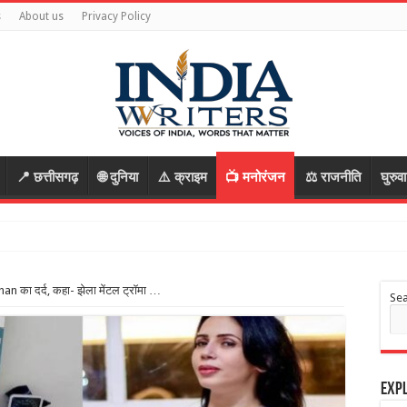
s
About us
Privacy Policy
📍 छत्तीसगढ़
🌐 दुनिया
⚠️ क्राइम
📺 मनोरंजन
⚖️ राजनीति
घुरुव
an का दर्द, कहा- झेला मेंटल ट्रॉमा …
Se
Expl