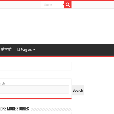
ा की माटी
📑Pages
arch
Search
ore More Stories