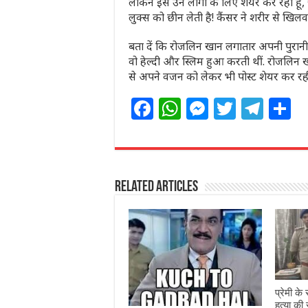
लेकिन इसे उन लोगों के लिए शेयर कर रही हूं
लुक्स को छीन लेती है! कैंसर ने शरीर से खिलवाड
बता दें कि रोजलिन खान लगातार अपनी पुरानी 
वो हेल्दी और स्लिम हुआ करती थीं. रोजलिन 
से अपने वजन को लेकर भी पोस्ट शेयर कर रही 
F
W
M
T
T
S
a
h
e
w
el
h
c
at
ss
itt
e
a
e
s
e
e
g
e
Related Articles
b
A
n
r
ra
o
p
g
m
o
p
e
k
r
प्रेमी क
हत्या की