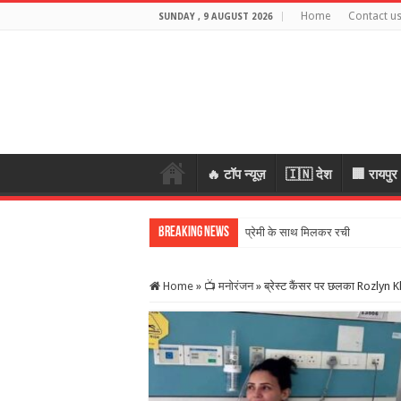
Home
Contact u
SUNDAY , 9 AUGUST 2026
🔥 टॉप न्यूज़
🇮🇳 देश
🏢 रायपुर
Breaking News
Home
»
📺 मनोरंजन
»
ब्रेस्ट कैंसर पर छलका Rozlyn Kh