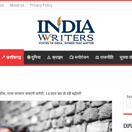
 us
About us
Privacy Policy
📍 छत्तीसगढ़
🌐 दुनिया
⚠️ क्राइम
📺 मनोरंजन
⚖️ राजनीति
घुरुवा क
्तार
ीस, राज्य सरकार बनाएगी कमेटी, 14 साल बाद हो रही बढ़ोतरी
Se
Expl