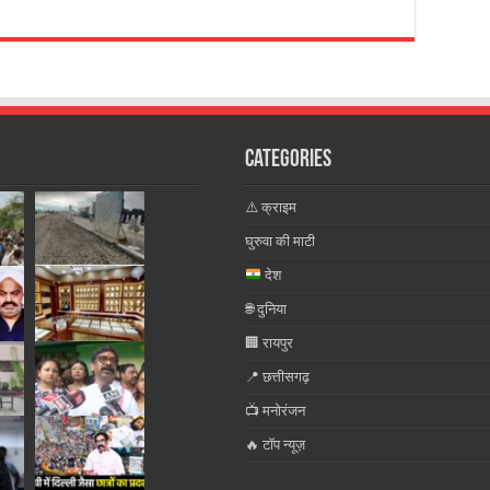
Categories
⚠️ क्राइम
घुरुवा की माटी
देश
🌐 दुनिया
🏢 रायपुर
📍 छत्तीसगढ़
📺 मनोरंजन
🔥 टॉप न्यूज़