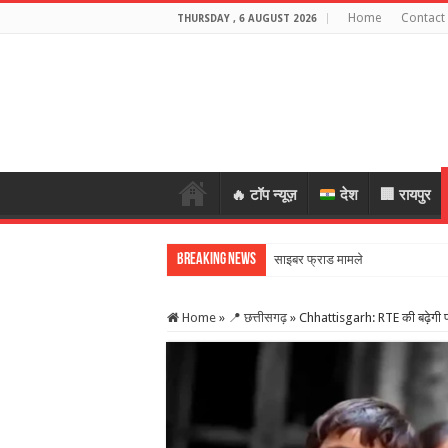
Home
Contact
THURSDAY , 6 AUGUST 2026
🔥 टॉप न्यूज़
देश
🏢 रायपुर
Breaking News
साइबर फ्राड मामले में बीजेपी नेता गिरफ
Home
»
📍 छत्तीसगढ़
»
Chhattisgarh: RTE की बढ़ेगी फ