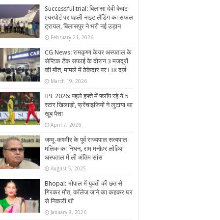
Successful trial: बिलासा देवी केवट
एयरपोर्ट पर पहली नाइट लैंडिंग का सफल
ट्रायल, बिलासपुर ने भरी नई उड़ान
February 21, 2026
CG News: रामकृष्ण केयर अस्पताल के
सेप्टिक टैंक सफाई के दौरान 3 मजदूरों
की मौत, मामले में ठेकेदार पर FIR दर्ज
March 19, 2026
IPL 2026: पहले हफ्ते में फ्लॉप रहे ये 5
स्टार खिलाड़ी, फ्रेंचाइजियों ने लुटाया था
खूब पैसा
April 7, 2026
जम्मू-कश्मीर के पूर्व राज्यपाल सत्यपाल
मलिक का निधन, राम मनोहर लोहिया
अस्पताल में ली अंतिम सांस
August 5, 2025
Bhopal: भोपाल में युवती की छत से
गिरकर मौत, कॉलेज जाने का कहकर घर
से निकली थी
January 8, 2026