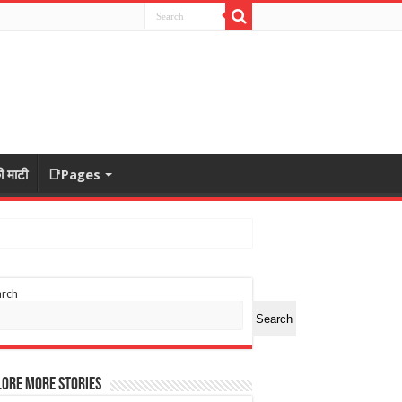
ी माटी
📑Pages
arch
Search
ore More Stories