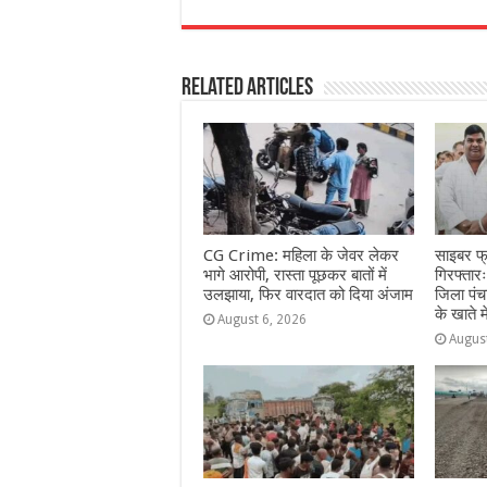
c
at
ss
itt
e
a
e
s
e
e
g
e
Related Articles
b
A
n
r
ra
o
p
g
m
o
p
e
k
r
CG Crime: महिला के जेवर लेकर
साइबर फ्र
भागे आरोपी, रास्ता पूछकर बातों में
गिरफ्तार
उलझाया, फिर वारदात को दिया अंजाम
जिला पं
के खाते 
August 6, 2026
Augus