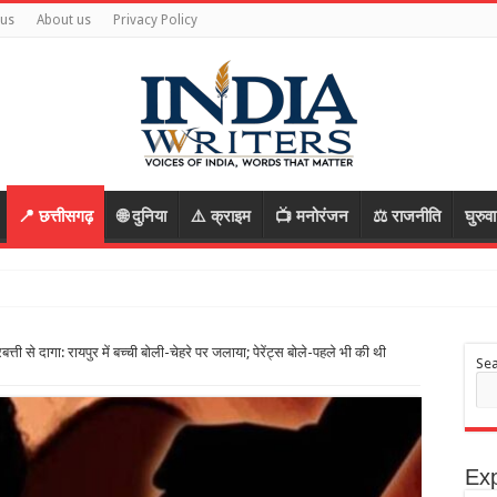
 us
About us
Privacy Policy
📍 छत्तीसगढ़
🌐 दुनिया
⚠️ क्राइम
📺 मनोरंजन
⚖️ राजनीति
घुरुव
भागे आरोपी, रास्ता पूछकर बातों में उलझा
ती से दागा: रायपुर में बच्ची बोली-चेहरे पर जलाया; पेरेंट्स बोले-पहले भी की थी
Se
Exp