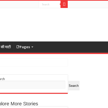
ा की माटी
📑Pages
arch
Search
lore More Stories