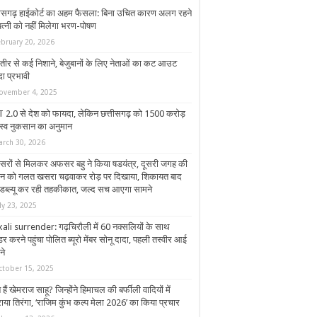
तीसगढ़ हाईकोर्ट का अहम फैसला: बिना उचित कारण अलग रहने
पत्नी को नहीं मिलेगा भरण-पोषण
ebruary 20, 2026
तीर से कई निशाने, बेजुबानों के लिए नेताओं का कट आउट
दा प्रभावी
ovember 4, 2025
 2.0 से देश को फायदा, लेकिन छत्तीसगढ़ को 1500 करोड़
स्व नुकसान का अनुमान
arch 30, 2026
रों से मिलकर अफसर बहु ने किया षडयंत्र, दूसरी जगह की
न को गलत खसरा चढ़वाकर रोड़ पर दिखाया, शिकायत बाद
ब्ल्यू कर रही तहकीकात, जल्द सच आएगा सामने
ly 23, 2025
ali surrender: गढ़चिरौली में 60 नक्सलियों के साथ
डर करने पहुंचा पोलित ब्यूरो मेंबर सोनू दादा, पहली तस्वीर आई
ने
ctober 15, 2025
हैं खेमराज साहू? जिन्होंने हिमाचल की बर्फीली वादियों में
ाया तिरंगा, ‘राजिम कुंभ कल्प मेला 2026’ का किया प्रचार