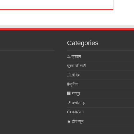
Categories
⚠️ क्राइम
घुरुवा की माटी
🇮🇳 देश
🌐 दुनिया
🏢 रायपुर
📍 छत्तीसगढ़
📺 मनोरंजन
🔥 टॉप न्यूज़