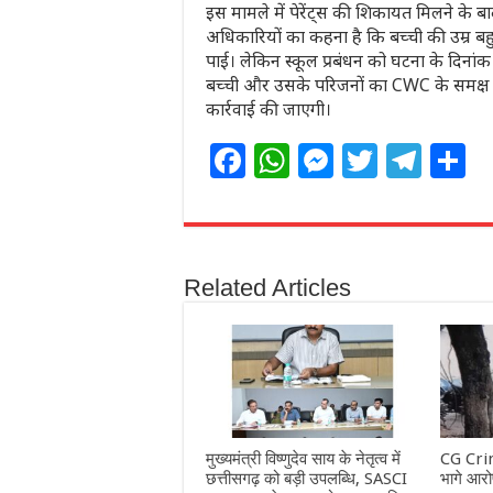
इस मामले में पेरेंट्स की शिकायत मिलने के ब
अधिकारियों का कहना है कि बच्ची की उम्र बह
पाई। लेकिन स्कूल प्रबंधन को घटना के दिनांक
बच्ची और उसके परिजनों का CWC के समक्ष प
कार्रवाई की जाएगी।
F
W
M
T
T
S
a
h
e
w
el
h
c
at
ss
itt
e
a
e
s
e
e
g
e
Related Articles
b
A
n
r
ra
o
p
g
m
o
p
e
k
r
मुख्यमंत्री विष्णुदेव साय के नेतृत्व में
CG Crim
छत्तीसगढ़ को बड़ी उपलब्धि, SASCI
भागे आरोप