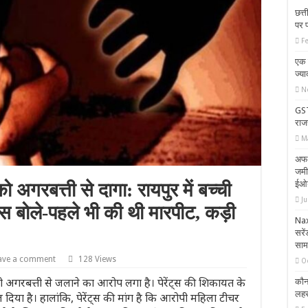
छत्
पर 
F
एक 
ज्या
N
GST
राज
M
अफस
जमी
ईओड
 अगरबत्ती से दागा: रायपुर में बच्ची
Ju
ट्स बोले-पहले भी की थी मारपीट, कड़ी
Nax
सरें
साम
ave a comment
128 Views
O
ो अगरबत्ती से जलाने का आरोप लगा है। पेरेंट्स की शिकायत के
कौन 
लहर
 दिया है। हालांकि, पेरेंट्स की मांग है कि आरोपी महिला टीचर