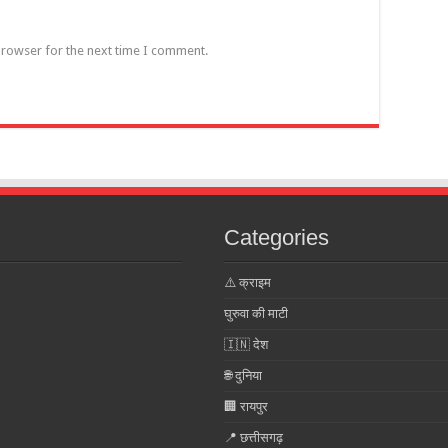
browser for the next time I comment.
Categories
⚠️ क्राइम
घुरुवा की माटी
🇮🇳 देश
🌐 दुनिया
🏢 रायपुर
📍 छत्तीसगढ़