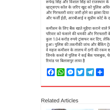
रूपेन्द्र सिंह और विशाल सिंह को राजस्थान के 
व्हाट्सएप कॉल के जरिए खुद को पुलिस अधिका
और गिरफ्तारी वारंट जारी होने का झांसा दिय
और फर्जी ईडी, आरबीआई व सुप्रीम कोर्ट के
कमीशन के लिए बैंक खाते मुहैया कराने वा
परिवार को फंसाने की धमकी और गिरफ्तारी के डर 
कुल 1.04 करोड़ रुपये ट्रांसफर कर दिए, ले
हुआ। पुलिस की तकनीकी जांच और बैंकिंग ट्र
वे महज कमीशन के लालच में ठगी की रकम खपा
जिनके कब्जे से पुलिस ने कई बैंक पासबुक, चे
रिमांड पर बिलासपुर लाया है
F
W
M
T
T
S
a
h
e
w
el
h
c
at
ss
itt
e
a
e
s
e
e
g
e
Related Articles
b
A
n
r
ra