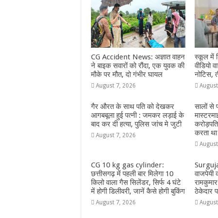
o
p
g
m
o
p
e
k
r
CG Accident News: अज्ञात वाहन
स्कूल में 
ने बाइक सवारों को रौंदा, एक युवक की
वीडियो 
मौके पर मौत, दो गंभीर घायल
नोटिस, त
August 7, 2026
August
गैर औरत के साथ पति को देखकर
सालों से
आगबबूला हुई पत्नी : जमकर लड़ाई के
मास्टरमा
बाद कर दी हत्या, पुलिस जांच मे जुटी
करोड़पत
करता था
August 7, 2026
August
CG 10 kg gas cylinder:
Surguja:
छत्तीसगढ़ में पहली बार मिलेगा 10
वाजपेयी क
किलो वाला गैस सिलेंडर, सिर्फ 4 घंटे
रामकुमार 
में होगी डिलीवरी, जानें कैसे होगी बुकिंग
ठेकेदार
August 7, 2026
August