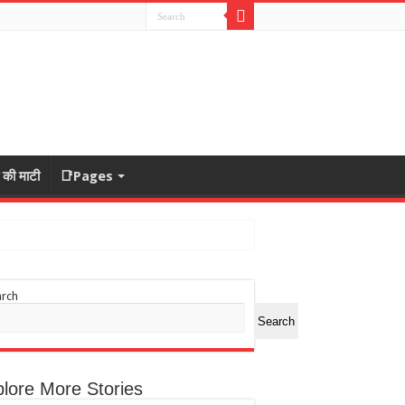
ा की माटी
📑Pages
arch
Search
lore More Stories