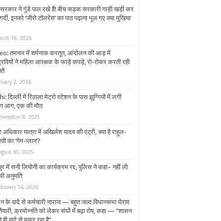
सरकार ने गुंडे पाल रखे हैं! बीच सड़क सरकारी गाड़ी खड़ी कर
ागर्दी, इनको ‘जीरो टॉलरेंस’ का पाठ पढ़ाना भूल गए क्या मुखिया
arch 18, 2026
eo: तमनार में शर्मनाक करतूत, आंदोलन की आड़ में
्रवियों ने महिला आरक्षक के फाड़े कपड़े, रो-रोकर करती रही
तें
nuary 2, 2026
i: दिल्ली में रिठाला मेट्रो स्टेशन के पास झुग्गियों में लगी
ण आग, एक की मौत
ovember 8, 2025
 अधिकार यात्रा में अखिलेश यादव की एंट्री, क्या है राहुल-
्वी का ‘गेम-प्लान’?
ugust 30, 2025
ुर में सनी लियोनी का कार्यक्रम रद्द, पुलिस ने कहा– नहीं ली
थी अनुमति
ebruary 14, 2026
न के वादे से कर्मचारी नाराज — बहुत जल्द विधानसभा घेराव
ैयारी, क्रमोन्नति को लेकर संघों में बढ़ा रोष, कहा — “शासन
 ही वादे से मुकर रहा है”