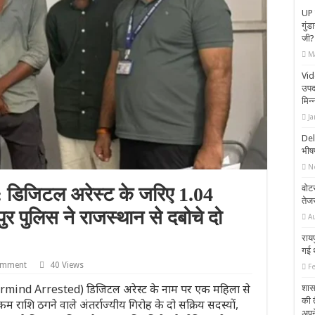
UP 
गुंड
जी?
M
Vid
उपद
मिन्न
Ja
Delh
भीष
N
वोटर
डिजिटल अरेस्ट के जरिए 1.04
तेजस
ुर पुलिस ने राजस्थान से दबोचे दो
A
रायप
गई 
omment
40 Views
F
termind Arrested) डिजिटल अरेस्ट के नाम पर एक महिला से
शास
की त
राशि ठगने वाले अंतर्राज्यीय गिरोह के दो सक्रिय सदस्यों,
अपने