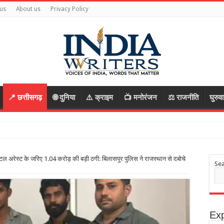
us
About us
Privacy Policy
📍 छत्तीसगढ़
🌐 दुनिया
⚠️ क्राइम
📺 मनोरंजन
⚖️ राजनीति
घुरुव
रेस्ट के जरिए 1.04 करोड़ की बड़ी ठगी: बिलासपुर पुलिस ने राजस्थान से दबोचे
Se
Exp