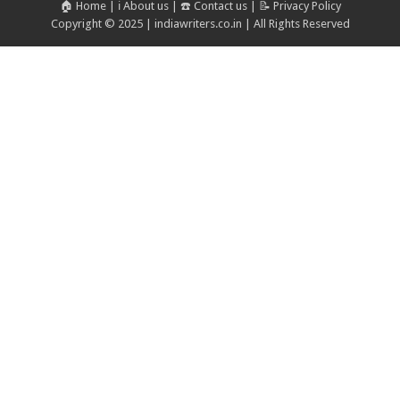
🏠 Home
|
ℹ️ About us
|
☎️ Contact us
|
📝 Privacy Policy
Copyright © 2025 | indiawriters.co.in | All Rights Reserved