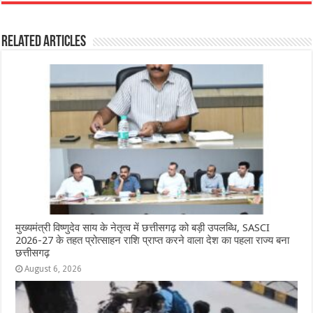
c
at
ss
itt
e
ar
e
s
e
e
g
e
Related Articles
b
A
n
r
ra
o
p
g
m
o
p
e
k
r
मुख्यमंत्री विष्णुदेव साय के नेतृत्व में छत्तीसगढ़ को बड़ी उपलब्धि, SASCI
2026-27 के तहत प्रोत्साहन राशि प्राप्त करने वाला देश का पहला राज्य बना
छत्तीसगढ़
August 6, 2026