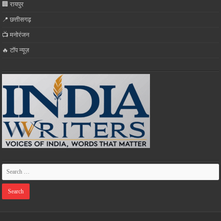
🏢 रायपुर
📍 छत्तीसगढ़
📺 मनोरंजन
🔥 टॉप न्यूज़