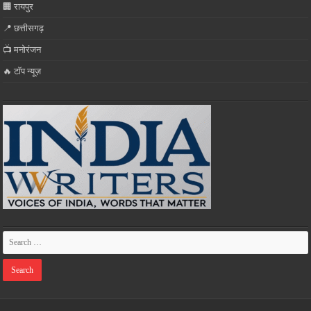
🏢 रायपुर
📍 छत्तीसगढ़
📺 मनोरंजन
🔥 टॉप न्यूज़