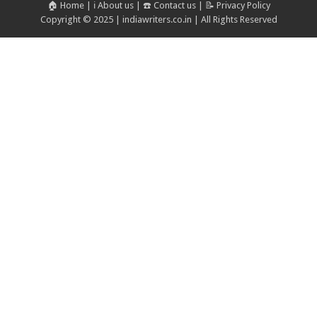
🏠 Home
|
ℹ️ About us
|
☎️ Contact us
|
📝 Privacy Policy
Copyright © 2025 | indiawriters.co.in | All Rights Reserved