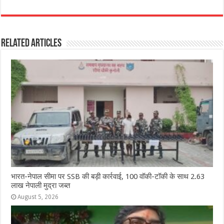
a
h
e
w
el
h
c
at
ss
itt
e
ar
e
s
e
e
g
e
Related Articles
b
A
n
r
ra
o
p
g
m
o
p
e
k
r
भारत-नेपाल सीमा पर SSB की बड़ी कार्रवाई, 100 वॉकी-टॉकी के साथ 2.63
लाख नेपाली मुद्रा जब्त
August 5, 2026