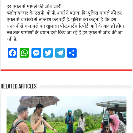
हर एंगल से मामले की जांच जारी
बलौदाबाजार के एसपी ओ.पी. शर्मा ने बताया कि पुलिस मामले की हर
एंगल से बारीकी से तफ्तीश कर रही है. पुलिस का कहना है कि इस
सनसनीखेज मामले का खुलासा पोस्टमार्टम रिपोर्ट आने के बाद ही होगा.
तब तक ग्रामीणों के बयान दर्ज किए जा रहे हैं हर एंगल से जांच की जा
रही है.
F
W
M
T
T
S
a
h
e
w
el
h
c
at
ss
itt
e
ar
e
s
e
e
g
e
Related Articles
b
A
n
r
ra
o
p
g
m
o
p
e
k
r