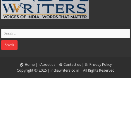
🏠 Home
|
ℹ️ About us
|
☎️ Contact us
|
📝 Privacy Policy
Copyright © 2025 | indiawriters.co.in | All Rights Reserved