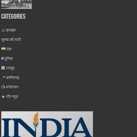
Categories
⚠️ क्राइम
घुरुवा की माटी
देश
🌐 दुनिया
🏢 रायपुर
📍 छत्तीसगढ़
📺 मनोरंजन
🔥 टॉप न्यूज़