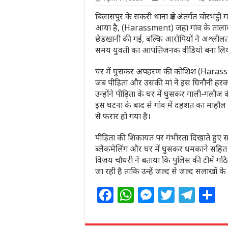
बिलासपुर के सकरी थाना क्षेत्र अंतर्गत चोरभट्
आया है, (Harassment) जहां गांव के ताला
छेड़खानी की गई, बल्कि आरोपियों ने अश्लीलता
समय युवती का आपत्तिजनक वीडियो बना लिय
घर में घुसकर अपहरण की कोशिश (Haras
जब पीड़िता और उसकी मां ने इस घिनौनी हरकत
उन्होंने पीड़िता के घर में घुसकर गाली-ग
इस घटना के बाद से गांव में दहशत का माहौ
से फरार हो गया है।
पीड़िता की शिकायत पर गंभीरता दिखाते हुए 
ब्लैकमेलिंग और घर में घुसकर धमकाने सहित व
विजय चौधरी ने बताया कि पुलिस की टीमें गठ
जा रही है ताकि उन्हें जल्द से जल्द सलाखों क
F
W
M
T
T
S
a
h
e
w
el
h
c
at
ss
itt
e
a