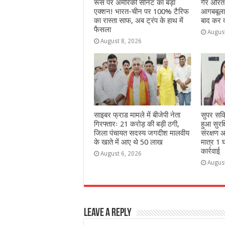
रूस पर अमेरिकी सीनेट का बड़ा
गैर औरत
एक्शन! भारत-चीन पर 100% टैरिफ
आगबबूला 
का रास्ता साफ, अब ट्रंप के हाथ में
बाद कर दी
फैसला
Augus
August 8, 2026
साइबर फ्राड मामले में बीजेपी नेता
सुपर सक
गिरफ्तारः 21 करोड़ की बड़ी ठगी,
हुआ सुरक
जिला पंचायत सदस्य जगदीश मालवीय
संरक्षण आ
के खाते में आए थे 50 लाख
मात्र 1 घ
कार्रवाई
August 6, 2026
Augus
Leave a Reply