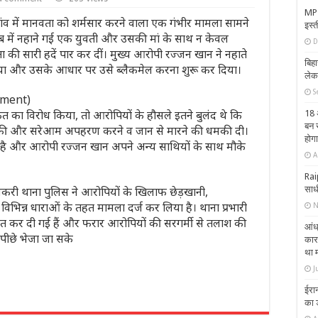
MP 
ठी गांव में मानवता को शर्मसार करने वाला एक गंभीर मामला सामने
इस्त
ब में नहाने गई एक युवती और उसकी मां के साथ न केवल
D
 की सारी हदें पार कर दीं। मुख्य आरोपी रज्जन खान ने नहाते
बिहा
ा और उसके आधार पर उसे ब्लैकमेल करना शुरू कर दिया।
लेक
S
sment)
 का विरोध किया, तो आरोपियों के हौसले इतने बुलंद थे कि
18 
बन 
लौज की और सरेआम अपहरण करने व जान से मारने की धमकी दी।
होगा
ल है और आरोपी रज्जन खान अपने अन्य साथियों के साथ मौके
A
Raip
सकरी थाना पुलिस ने आरोपियों के खिलाफ छेड़खानी,
साधी
िभिन्न धाराओं के तहत मामला दर्ज कर लिया है। थाना प्रभारी
N
ित कर दी गई हैं और फरार आरोपियों की सरगर्मी से तलाश की
आंध्
े पीछे भेजा जा सके
कार
था 
J
ईरान
का 
r