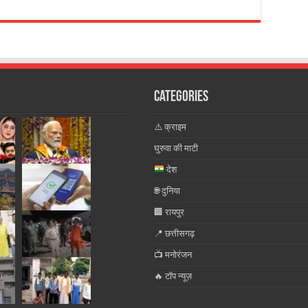
Categories
⚠️ क्राइम
घुरुवा की माटी
देश
🌐 दुनिया
🏢 रायपुर
📍 छत्तीसगढ़
📺 मनोरंजन
🔥 टॉप न्यूज़