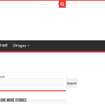
ी माटी
📑Pages
arch
Search
ore More Stories