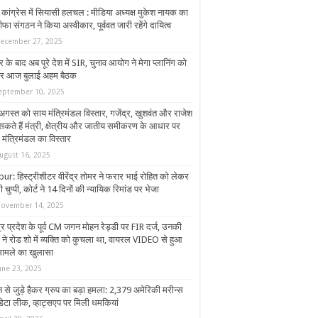
कांग्रेस में सियासी हलचल : मीडिया अध्यक्ष मुकेश नायक का
ीफा संगठन ने किया अस्वीकार, पूर्ववत जारी रहेंगे दायित्व
ecember 27, 2025
र के बाद अब पूरे देश में SIR, चुनाव आयोग ने मेगा प्लानिंग को
र आज बुलाई अहम बैठक
eptember 10, 2025
अगस्त को साय मंत्रिमंडल विस्तार, गजेंद्र, खुशवंत और राजेश
सकते हैं मंत्री, क्षेत्रीय और जातीय समीकरण के आधार पर
 मंत्रिमंडल का विस्तार
ugust 16, 2025
ur: हिस्ट्रीशीटर वीरेंद्र तोमर ने फरार भाई रोहित को लेकर
 चुप्पी, कोर्ट ने 14 दिनों की न्यायिक रिमांड पर भेजा
ovember 14, 2025
र प्रदेश के पूर्व CM जगन मोहन रेड्डी पर FIR दर्ज, उनकी
 ने रोड शो में व्यक्ति को कुचला था, वायरल VIDEO से हुआ
मामले का खुलासा
une 23, 2025
 से जुड़े हैकर ग्रुप का बड़ा हमला: 2,379 अमेरिकी मरीन्स
डेटा लीक, व्हाट्सएप पर मिली धमकियां