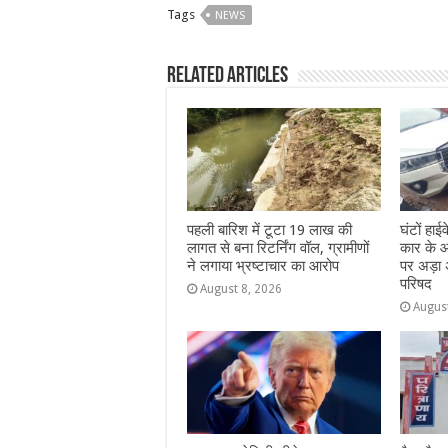
Tags
NEWS
e
s
e
e
g
e
b
A
n
r
ra
Related Articles
o
p
g
m
o
p
e
k
r
पहली बारिश में टूटा 19 लाख की
घंटों हा
लागत से बना रिटर्निंग वॉल, ग्रामीणों
कार के आ
ने लगाया भ्रष्टाचार का आरोप
पर अड़ा 
परिषद
August 8, 2026
Augus