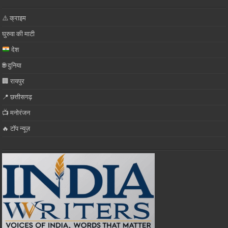
⚠️ क्राइम
घुरुवा की माटी
देश
🌐 दुनिया
🏢 रायपुर
📍 छत्तीसगढ़
📺 मनोरंजन
🔥 टॉप न्यूज़