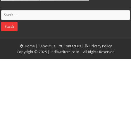
🏠 Home
|
ℹ️ About us
|
☎️ Contact us
|
📝 Privacy Policy
Copyright © 2025 | indiawriters.co.in | All Rights Reserved