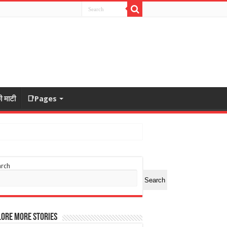
ी माटी
📑Pages
arch
Search
ore More Stories