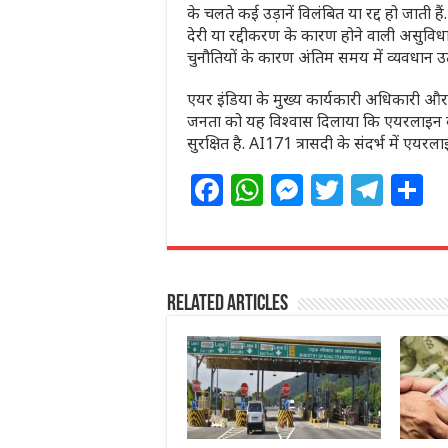
के चलते कई उड़ानें विलंबित या रद्द हो जाती ह
देरी या रद्दीकरण के कारण होने वाली असुवि
चुनौतियों के कारण अंतिम समय में व्यवधान उत्
एयर इंडिया के मुख्य कार्यकारी अधिकारी और 
जनता को यह विश्वास दिलाया कि एयरलाइन का
सुरक्षित है. AI171 त्रासदी के संदर्भ में एयरलाइ
F
W
M
T
T
S
a
h
e
w
el
h
c
at
ss
itt
e
a
e
s
e
e
g
e
Related Articles
b
A
n
r
ra
o
p
g
m
o
p
e
k
r