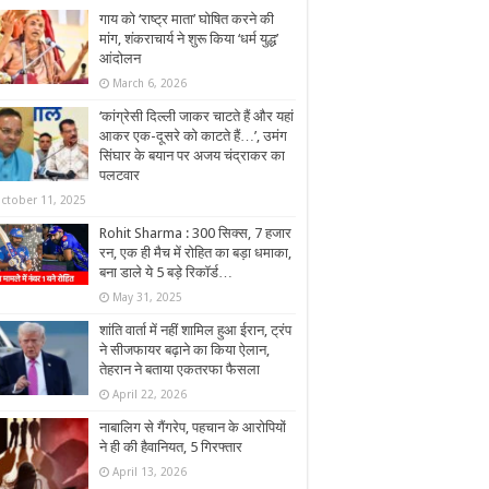
गाय को ‘राष्ट्र माता’ घोषित करने की
मांग, शंकराचार्य ने शुरू किया ‘धर्म युद्ध’
आंदोलन
March 6, 2026
‘कांग्रेसी दिल्ली जाकर चाटते हैं और यहां
आकर एक-दूसरे को काटते हैं…’, उमंग
सिंघार के बयान पर अजय चंद्राकर का
पलटवार
ctober 11, 2025
Rohit Sharma : 300 सिक्स, 7 हजार
रन, एक ही मैच में रोहित का बड़ा धमाका,
बना डाले ये 5 बड़े रिकॉर्ड…
May 31, 2025
शांति वार्ता में नहीं शामिल हुआ ईरान, ट्रंप
ने सीजफायर बढ़ाने का किया ऐलान,
तेहरान ने बताया एकतरफा फैसला
April 22, 2026
नाबालिग से गैंगरेप, पहचान के आरोपियों
ने ही की हैवानियत, 5 गिरफ्तार
April 13, 2026