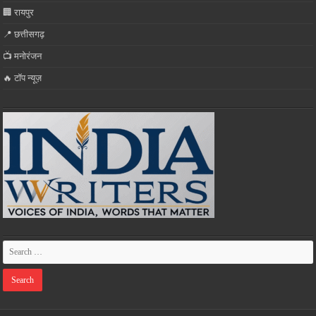
🏢 रायपुर
📍 छत्तीसगढ़
📺 मनोरंजन
🔥 टॉप न्यूज़