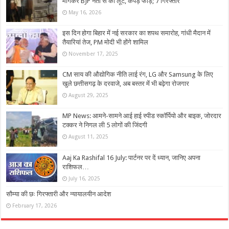
मांगकर BJP नेता से की लूट, कपड़े फाड़े; 7 गिरफ्तार
May 16, 2026
इस दिन होगा बिहार में नई सरकार का शपथ समारोह, गांधी मैदान में
तैयारियां तेज, PM मोदी भी होंगे शामिल
November 17, 2025
CM साय की औद्योगिक नीति लाई रंग, LG और Samsung के लिए
खुले छत्तीसगढ़ के दरवाजे, अब बस्तर में भी बढ़ेगा रोजगार
August 29, 2025
MP News: आमने-सामने आई हाई स्पीड स्कॉर्पियो और बाइक, जोरदार
टक्कर ने निगल ली 5 लोगों की जिंदगी
August 11, 2025
Aaj Ka Rashifal 16 July: पार्टनर पर दें ध्यान, जानिए अपना
राशिफल…
July 16, 2025
सौम्या की छः गिरफ्तारी और न्यायालयीन आदेश
February 17, 2026