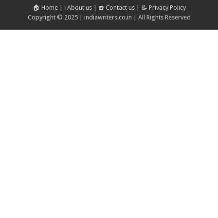
🏠 Home
|
ℹ️ About us
|
☎️ Contact us
|
📝 Privacy Policy
Copyright © 2025 | indiawriters.co.in | All Rights Reserved