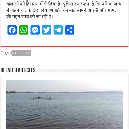
खलासी को हिरासत में ले लिया है। पुलिस का कहना है कि प्रारंभिक जांच
में वाहन चालक द्वारा नियंत्रण खोने की बात सामने आई है और मामले
की गहन जांच की जा रही है।
F
W
M
T
T
S
a
h
e
w
el
h
c
at
ss
itt
e
ar
Tags
ACCIDENT
e
s
e
e
g
e
b
A
n
r
ra
Related Articles
o
p
g
m
o
p
e
k
r