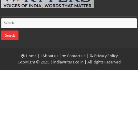
🏠 Home
|
ℹ️ About us
|
☎️ Contact us
|
📝 Privacy Policy
Copyright © 2025 | indiawriters.co.in | All Rights Reserved