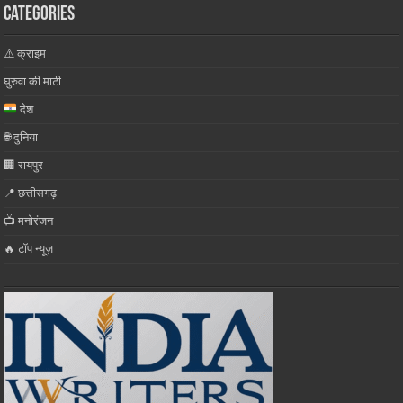
Categories
⚠️ क्राइम
घुरुवा की माटी
देश
🌐 दुनिया
🏢 रायपुर
📍 छत्तीसगढ़
📺 मनोरंजन
🔥 टॉप न्यूज़