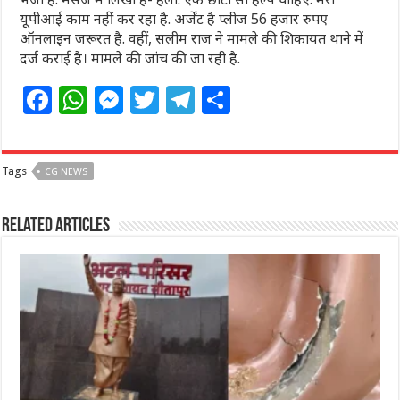
यूपीआई काम नहीं कर रहा है. अर्जेंट है प्लीज 56 हजार रुपए
ऑनलाइन जरूरत है. वहीं, सलीम राज ने मामले की शिकायत थाने में
दर्ज कराई है। मामले की जांच की जा रही है.
F
W
M
T
T
S
a
h
e
w
el
h
c
at
ss
itt
e
ar
Tags
CG NEWS
e
s
e
e
g
e
b
A
n
r
ra
Related Articles
o
p
g
m
o
p
e
k
r